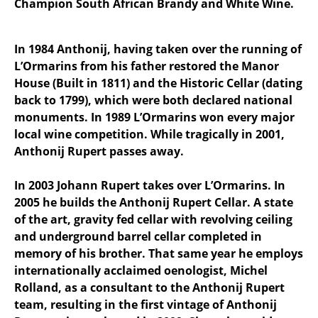
Champion South African Brandy and White Wine.
In 1984 Anthonij, having taken over the running of
L’Ormarins from his father restored the Manor
House (Built in 1811) and the Historic Cellar (dating
back to 1799), which were both declared national
monuments. In 1989 L’Ormarins won every major
local wine competition. While tragically in 2001,
Anthonij Rupert passes away.
In 2003 Johann Rupert takes over L’Ormarins. In
2005 he builds the Anthonij Rupert Cellar. A state
of the art, gravity fed cellar with revolving ceiling
and underground barrel cellar completed in
memory of his brother. That same year he employs
internationally acclaimed oenologist, Michel
Rolland, as a consultant to the Anthonij Rupert
team, resulting in the first vintage of Anthonij