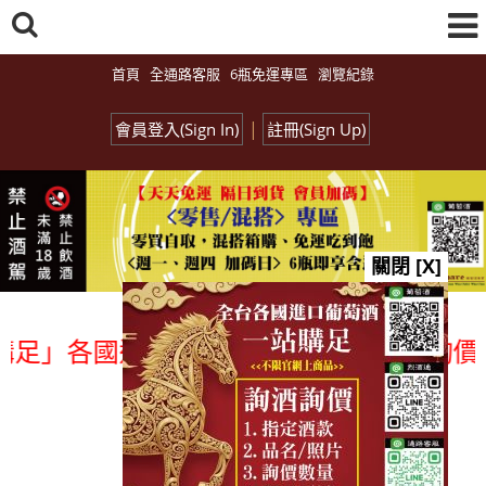
首頁
全通路客服
6瓶免運專區
瀏覽紀錄
|
會員登入(Sign In)
註冊(Sign Up)
關閉 [X]
各國進口酒類商品 專業詢(尋)酒詢價零售
總覽-促銷&活動
all events