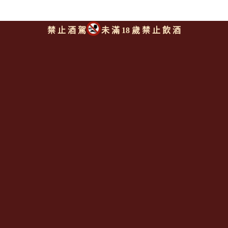
禁 止 酒 駕
未 滿 18 歲 禁 止 飲 酒
魯伯特酒莊 海神花系列 卡本
內蘇維濃紅酒
ANTHONIJ RUPERT Protea
Cabernet Sauvignon
上一則
|
回上頁
|
下一則