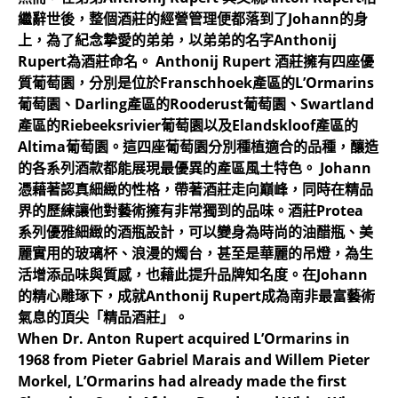
繼辭世後，整個酒莊的經營管理便都落到了Johann的身
上，為了紀念摯愛的弟弟，以弟弟的名字Anthonij
Rupert為酒莊命名。 Anthonij Rupert 酒莊擁有四座優
質葡萄園，分別是位於Franschhoek產區的L’Ormarins
葡萄園、Darling產區的Rooderust葡萄園、Swartland
產區的Riebeeksrivier葡萄園以及Elandskloof產區的
Altima葡萄園。這四座葡萄園分別種植適合的品種，釀造
的各系列酒款都能展現最優異的產區風土特色。 Johann
憑藉著認真細緻的性格，帶著酒莊走向巔峰，同時在精品
界的歷練讓他對藝術擁有非常獨到的品味。酒莊Protea
系列優雅細緻的酒瓶設計，可以變身為時尚的油醋瓶、美
麗實用的玻璃杯、浪漫的燭台，甚至是華麗的吊燈，為生
活增添品味與質感，也藉此提升品牌知名度。在Johann
的精心雕琢下，成就Anthonij Rupert成為南非最富藝術
氣息的頂尖「精品酒莊」。
When Dr. Anton Rupert acquired L’Ormarins in
1968 from Pieter Gabriel Marais and Willem Pieter
Morkel, L’Ormarins had already made the first