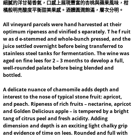
細膩的洋甘菊香氣，口感上展現豐富的杏桃與蘋果風味，柑
橘般明亮酸度平衡甜美果感。酒體圓潤飽滿，層次分明。
All vineyard parcels were hand harvested at their
optimum ripeness and vinified s eparately. T he f ruit
w as d e-stemmed and whole-bunch pressed, and the
juice settled overnight before being transferred to
stainless steel tanks for fermentation. The wine was
aged on fine lees for 2 – 3 months to develop a full,
well-rounded palate before being blended and
bottled.
A delicate nuance of chamomile adds depth and
interest to the nose of typical stone fruit: apricot,
and peach. Ripeness of rich fruits – nectarine, apricot
and Golden Delicious apple – is tempered by a bright
tang of citrus peel and fresh acidity. Adding
dimension and depth is an exciting light chalky grip
and evidence of time on lees. Rounded and full with