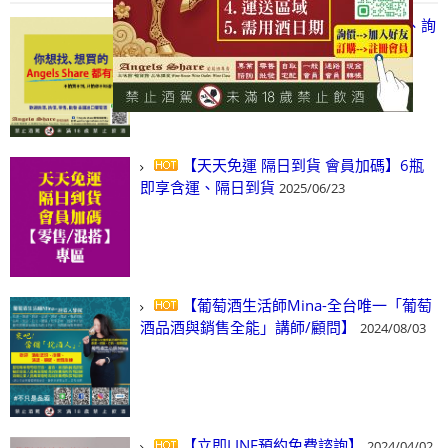
【凡酒問Angels Share】線上選酒、詢
(尋)酒、詢價、零售、批發，看這裡!
2024/03/01
【天天免運 隔日到貨 會員加碼】6瓶
即享含運、隔日到貨
2025/06/23
【葡萄酒生活師Mina-全台唯一「葡萄
酒品酒與銷售全能」講師/顧問】
2024/08/03
【立即LINE預約免費諮詢】
2024/04/02