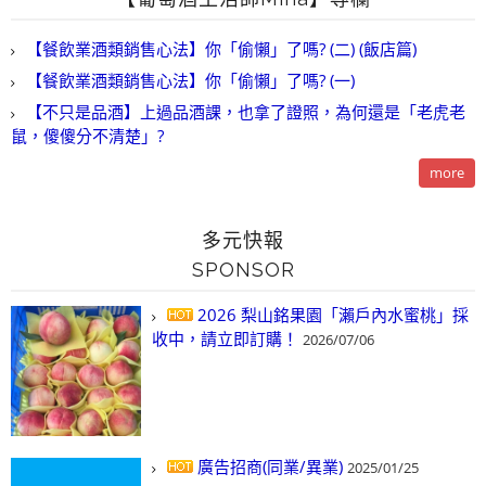
【餐飲業酒類銷售心法】你「偷懶」了嗎? (二) (飯店篇)
【餐飲業酒類銷售心法】你「偷懶」了嗎? (一)
【不只是品酒】上過品酒課，也拿了證照，為何還是「老虎老
鼠，傻傻分不清楚」?
more
多元快報
SPONSOR
2026 梨山銘果園「瀨戶內水蜜桃」採
收中，請立即訂購！
2026/07/06
廣告招商(同業/異業)
2025/01/25