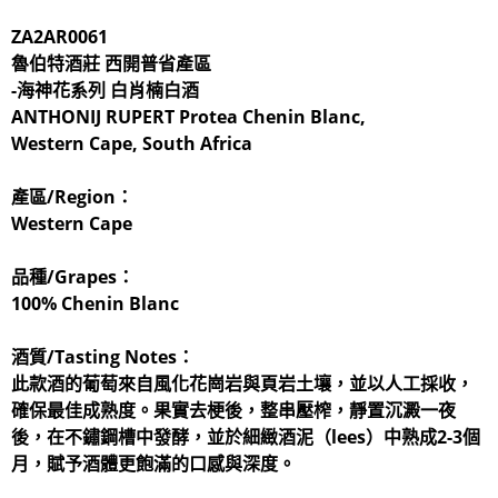
ZA2AR0061
魯伯特酒莊
西開普省產區
-
海神花系列 白肖楠白酒
ANTHONIJ RUPERT Protea Chenin Blanc
,
Western Cape, South Africa
產區/Region：
Western Cape
品種/Grapes：
100% Chenin Blanc
酒質/Tasting Notes：
此款酒的葡萄來自風化花崗岩與頁岩土壤，並以人工採收，
確保最佳成熟度。果實去梗後，整串壓榨，靜置沉澱一夜
後，在不鏽鋼槽中發酵，並於細緻酒泥（lees）中熟成2-3個
月，賦予酒體更飽滿的口感與深度。