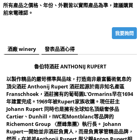
所有產品之價格、年份、外觀皆以實際產品為準，建議購買
前來電確認。
我要詢問
酒廠 winery
發表品酒心得
魯伯特酒莊 ANTHONIJ RUPERT
以製作精品的嚴苛標準與品味，打造南非最富藝術氣息的
頂尖酒莊 Anthonij Rupert 酒莊起源於南非知名產區
Franschhoek，酒莊擁有的葡萄園L'Ormarins早在1694
年建置完成。1969年被Rupert家族收購。現任莊主
Johann Rupert 同時也是擁有全球知名頂級奢侈品
Cartier、Dunhill，IWC和Montblanc等品牌的
Richemont Group 〈歷峰集團〉執行長。 Johann
Rupert一開始並非酒莊負責人，而是負責掌管精品品牌，
然而，在弟弟Anthonij Rupert 與父親Anton Rupert相