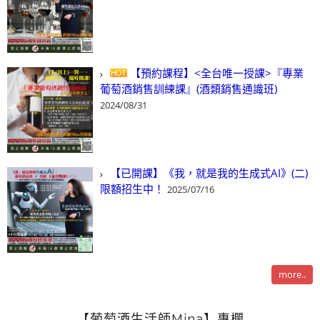
【預約課程】<全台唯一授課>『專業
葡萄酒銷售訓練課』(酒類銷售通識班)
2024/08/31
【已開課】《我，就是我的生成式AI》(二)
限額招生中！
2025/07/16
more..
【葡萄酒生活師Mina】專欄