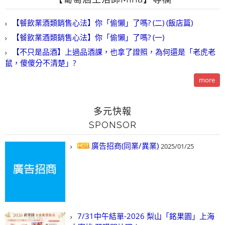
【餐飲業酒類銷售心法】你「偷懶」了嗎? (二) (飯店篇)
【餐飲業酒類銷售心法】你「偷懶」了嗎? (一)
【不只是品酒】上過品酒課，也拿了證照，為何還是「老虎老
鼠，傻傻分不清楚」?
more
多元快報
SPONSOR
廣告招商(同業/異業)
2025/01/25
7/31中午結單-2026 梨山「銘果園」上海