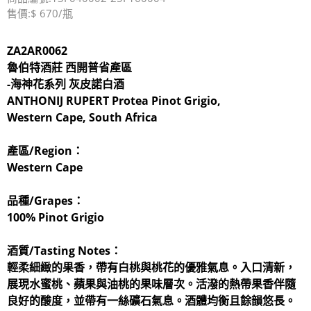
售價:$ 670/瓶
ZA2AR0062
魯伯特酒莊
西開普省產區
-海神花系列 灰皮諾白酒
ANTHONIJ RUPERT Protea Pinot Grigio,
Western Cape, South Africa
產區/Region：
Western Cape
品種/Grapes：
100% Pinot Grigio
酒質/Tasting Notes：
輕柔細緻的果香，帶有白桃與桃花的優雅氣息。入口清新，
展現水蜜桃、蘋果與油桃的果味層次。活潑的熱帶果香伴隨
良好的酸度，並帶有一絲礦石氣息。酒體均衡且餘韻悠長。