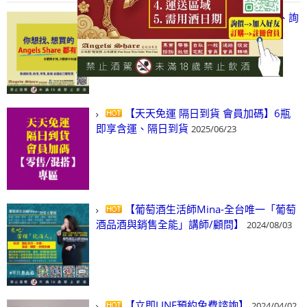
【凡酒問Angels Share】線上選酒、詢
(尋)酒、詢價、零售、批發，看這裡!
2024/03/01
【天天免運 隔日到貨 會員加碼】6瓶
即享含運、隔日到貨
2025/06/23
【葡萄酒生活師Mina-全台唯一「葡萄
酒品酒與銷售全能」講師/顧問】
2024/08/03
【立即LINE預約免費諮詢】
2024/04/02