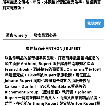
所有產品之價格、年份、外觀皆以實際產品為準，建議購買
前來電確認。
我要詢問
酒廠 winery
發表品酒心得
魯伯特酒莊 ANTHONIJ RUPERT
以製作精品的嚴苛標準與品味，打造南非最富藝術氣息的
頂尖酒莊 Anthonij Rupert 酒莊起源於南非知名產區
Franschhoek，酒莊擁有的葡萄園L'Ormarins早在1694
年建置完成。1969年被Rupert家族收購。現任莊主
Johann Rupert 同時也是擁有全球知名頂級奢侈品
Cartier、Dunhill，IWC和Montblanc等品牌的
Richemont Group 〈歷峰集團〉執行長。 Johann
Rupert一開始並非酒莊負責人，而是負責掌管精品品牌，
然而，在弟弟Anthonij Rupert 與父親Anton Rupert相