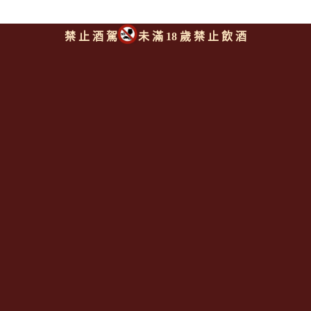
禁 止 酒 駕
未 滿 18 歲 禁 止 飲 酒
魯伯特酒莊 海神花系列 白肖
楠白酒
ANTHONIJ RUPERT Protea
Chenin Blanc
回上頁
|
下一則