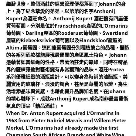
繼辭世後，整個酒莊的經營管理便都落到了Johann的身
上，為了紀念摯愛的弟弟，以弟弟的名字Anthonij
Rupert為酒莊命名。 Anthonij Rupert 酒莊擁有四座優
質葡萄園，分別是位於Franschhoek產區的L’Ormarins
葡萄園、Darling產區的Rooderust葡萄園、Swartland
產區的Riebeeksrivier葡萄園以及Elandskloof產區的
Altima葡萄園。這四座葡萄園分別種植適合的品種，釀造
的各系列酒款都能展現最優異的產區風土特色。 Johann
憑藉著認真細緻的性格，帶著酒莊走向巔峰，同時在精品
界的歷練讓他對藝術擁有非常獨到的品味。酒莊Protea
系列優雅細緻的酒瓶設計，可以變身為時尚的油醋瓶、美
麗實用的玻璃杯、浪漫的燭台，甚至是華麗的吊燈，為生
活增添品味與質感，也藉此提升品牌知名度。在Johann
的精心雕琢下，成就Anthonij Rupert成為南非最富藝術
氣息的頂尖「精品酒莊」。
When Dr. Anton Rupert acquired L’Ormarins in
1968 from Pieter Gabriel Marais and Willem Pieter
Morkel, L’Ormarins had already made the first
Champion South African Brandy and White Wine.