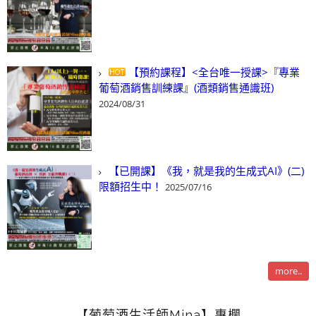
【預約課程】<全台唯一授課>『專業
葡萄酒銷售訓練課』(酒類銷售通識班)
2024/08/31
【已開課】《我，就是我的生成式AI》(二)
限額招生中！
2025/07/16
more..
【葡萄酒生活師Mina】專欄