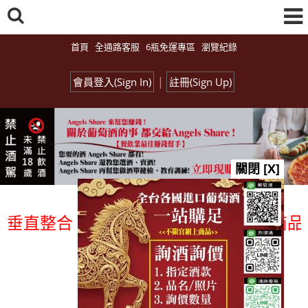
首頁
全通路客服
6瓶免運專區
瀏覽紀錄
|
會員登入(Sign In)
註冊(Sign Up)
關閉 [X]
直整合、一次購足」各國進口酒類商品 專業
總覽-促銷&活動
all events