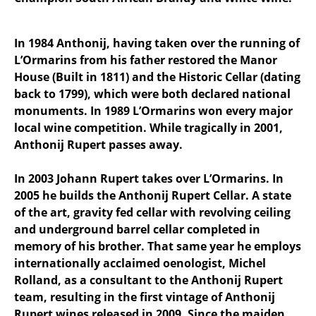
In 1984 Anthonij, having taken over the running of
L’Ormarins from his father restored the Manor
House (Built in 1811) and the Historic Cellar (dating
back to 1799), which were both declared national
monuments. In 1989 L’Ormarins won every major
local wine competition. While tragically in 2001,
Anthonij Rupert passes away.
In 2003 Johann Rupert takes over L’Ormarins. In
2005 he builds the Anthonij Rupert Cellar. A state
of the art, gravity fed cellar with revolving ceiling
and underground barrel cellar completed in
memory of his brother. That same year he employs
internationally acclaimed oenologist, Michel
Rolland, as a consultant to the Anthonij Rupert
team, resulting in the first vintage of Anthonij
Rupert wines released in 2009. Since the maiden