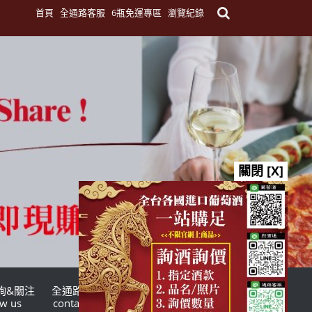
首頁
全通路客服
6瓶免運專區
瀏覽紀錄
關閉 [X]
詢&關注
全通路客服
台灣酒商聯盟
ow us
contact us
TWSMA