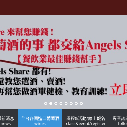
最新消息
全台各國進口葡萄酒
課程&活動/線上報名
專業諮
news
wines
class&event/register
foll