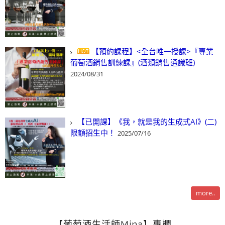
【預約課程】<全台唯一授課>『專業
葡萄酒銷售訓練課』(酒類銷售通識班)
2024/08/31
【已開課】《我，就是我的生成式AI》(二)
限額招生中！
2025/07/16
more..
【葡萄酒生活師Mina】專欄