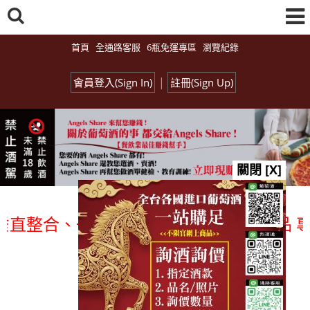
首頁
全通路客服
6瓶免運專區
瀏覽紀錄
|
會員登入(Sign In)
註冊(Sign Up)
關閉 [X]
整合、一次購足」各國進口酒類商品 專業詢
總覽-促銷&活動
all events