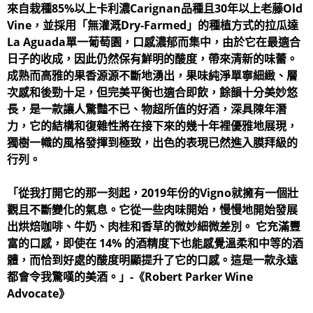
來自栽種85%以上卡利濃Carignan品種且30年以上老藤Old
Vine，並採用「無灌溉Dry-Farmed」的種植方式的拉瓜達
La Aguada單一葡萄園，口感濃郁而集中，由於它在最適合
日子的收成，因此仍然保有鮮明的酸度，帶來清新的味蕾。
成熟而高雅的果香源源不斷地湧出，果味純淨單寧細緻、層
次感和後勁十足，但完美平衡也適合即飲，餘韻十分美妙悠
長，是一款讓人驚豔不已、物超所值的好酒，深具陳年潛
力，它的結構和復雜性將在接下來的幾十年裡優雅地展現，
獨樹一幟的風格發揮到極致，出色的表現已然進入膜拜級的
行列。
「從我打開它的那一刻起，2019年份的Vigno就擁有一個壯
觀且不斷變化的氣息。它從一些肉味開始，慢慢地開始發展
出烘焙咖啡、牛奶、肉桂和香草的微妙細微差別。 它充滿豐
富的口感，即使在 14% 的酒精度下也能感覺溫柔和中等的酒
體，而恰到好處的酸度明顯提升了它的口感。這是一款永遠
都會令我驚嘆的美酒。」-《Robert Parker Wine
Advocate》