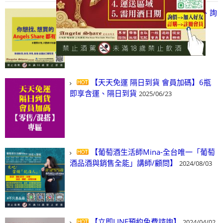
【凡酒問Angels Share】線上選酒、詢
(尋)酒、詢價、零售、批發，看這裡!
2024/03/01
【天天免運 隔日到貨 會員加碼】6瓶
即享含運、隔日到貨
2025/06/23
【葡萄酒生活師Mina-全台唯一「葡萄
酒品酒與銷售全能」講師/顧問】
2024/08/03
【立即LINE預約免費諮詢】
2024/04/02