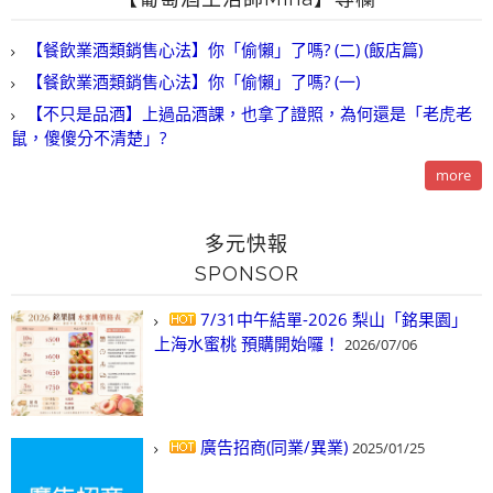
【餐飲業酒類銷售心法】你「偷懶」了嗎? (二) (飯店篇)
【餐飲業酒類銷售心法】你「偷懶」了嗎? (一)
【不只是品酒】上過品酒課，也拿了證照，為何還是「老虎老
鼠，傻傻分不清楚」?
more
多元快報
SPONSOR
7/31中午結單-2026 梨山「銘果園」
上海水蜜桃 預購開始囉！
2026/07/06
廣告招商(同業/異業)
2025/01/25