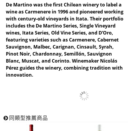
De Martino was the first Chilean winery to label a
wine as Carmenere in 1996 and pioneered working
with century-old vineyards in Itata. Their portfolio
includes the De Martino Series, Single Vineyard
wines, Itata Series, Old Vine Series, and D’Oro,
featuring varieties such as Carmenere, Cabernet
Sauvignon, Malbec, Carignan, Cinsault, Syrah,
Pinot Noir, Chardonnay, Semillón, Sauvignon
Blanc, Muscat, and Corinto. Winemaker Nicolás
Pérez guides the winery, combining tradition with
innovation.
同類型推薦商品