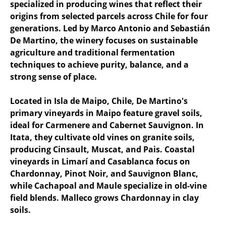
specialized in producing wines that reflect their
origins from selected parcels across Chile for four
generations. Led by Marco Antonio and Sebastián
De Martino, the winery focuses on sustainable
agriculture and traditional fermentation
techniques to achieve purity, balance, and a
strong sense of place.
Located in Isla de Maipo, Chile, De Martino's
primary vineyards in Maipo feature gravel soils,
ideal for Carmenere and Cabernet Sauvignon. In
Itata, they cultivate old vines on granite soils,
producing Cinsault, Muscat, and Pais. Coastal
vineyards in Limarí and Casablanca focus on
Chardonnay, Pinot Noir, and Sauvignon Blanc,
while Cachapoal and Maule specialize in old-vine
field blends. Malleco grows Chardonnay in clay
soils.