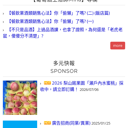
【餐飲業酒類銷售心法】你「偷懶」了嗎? (二) (飯店篇)
【餐飲業酒類銷售心法】你「偷懶」了嗎? (一)
【不只是品酒】上過品酒課，也拿了證照，為何還是「老虎老
鼠，傻傻分不清楚」?
more
多元快報
SPONSOR
2026 梨山銘果園「瀨戶內水蜜桃」採
收中，請立即訂購！
2026/07/06
廣告招商(同業/異業)
2025/01/25