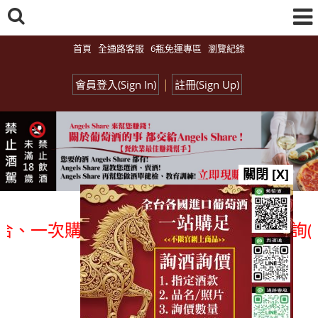
首頁
全通路客服
6瓶免運專區
瀏覽紀錄
|
會員登入(Sign In)
註冊(Sign Up)
關閉 [X]
一次購足」各國進口酒類商品 專業詢(尋)
總覽-促銷&活動
all events