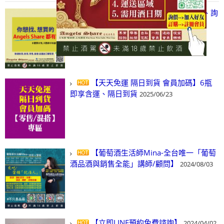
【凡酒問Angels Share】線上選酒、詢
(尋)酒、詢價、零售、批發，看這裡!
2024/03/01
【天天免運 隔日到貨 會員加碼】6瓶
即享含運、隔日到貨
2025/06/23
【葡萄酒生活師Mina-全台唯一「葡萄
酒品酒與銷售全能」講師/顧問】
2024/08/03
【立即LINE預約免費諮詢】
2024/04/02