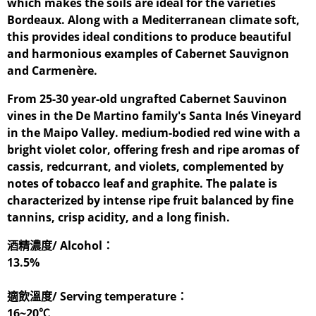
which makes the soils are ideal for the varieties
Bordeaux. Along with a Mediterranean climate soft,
this provides ideal conditions to produce beautiful
and harmonious examples of Cabernet Sauvignon
and Carmenère.
From 25-30 year-old ungrafted Cabernet Sauvinon
vines in the De Martino family's Santa Inés Vineyard
in the Maipo Valley. medium-bodied red wine with a
bright violet color, offering fresh and ripe aromas of
cassis, redcurrant, and violets, complemented by
notes of tobacco leaf and graphite. The palate is
characterized by intense ripe fruit balanced by fine
tannins, crisp acidity, and a long finish.
酒精濃度/ Alcohol：
13.5%
適飲溫度/ Serving temperature：
16~20℃