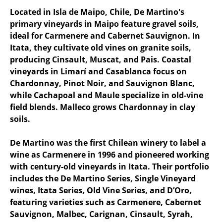
Located in Isla de Maipo, Chile, De Martino's
primary vineyards in Maipo feature gravel soils,
ideal for Carmenere and Cabernet Sauvignon. In
Itata, they cultivate old vines on granite soils,
producing Cinsault, Muscat, and Pais. Coastal
vineyards in Limarí and Casablanca focus on
Chardonnay, Pinot Noir, and Sauvignon Blanc,
while Cachapoal and Maule specialize in old-vine
field blends. Malleco grows Chardonnay in clay
soils.
De Martino was the first Chilean winery to label a
wine as Carmenere in 1996 and pioneered working
with century-old vineyards in Itata. Their portfolio
includes the De Martino Series, Single Vineyard
wines, Itata Series, Old Vine Series, and D’Oro,
featuring varieties such as Carmenere, Cabernet
Sauvignon, Malbec, Carignan, Cinsault, Syrah,