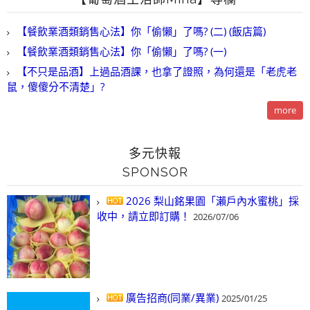
【餐飲業酒類銷售心法】你「偷懶」了嗎? (二) (飯店篇)
【餐飲業酒類銷售心法】你「偷懶」了嗎? (一)
【不只是品酒】上過品酒課，也拿了證照，為何還是「老虎老
鼠，傻傻分不清楚」?
more
多元快報
SPONSOR
2026 梨山銘果園「瀨戶內水蜜桃」採
收中，請立即訂購！
2026/07/06
廣告招商(同業/異業)
2025/01/25