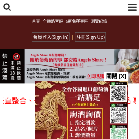
首頁
全通路客服
6瓶免運專區
瀏覽紀錄
|
會員登入(Sign In)
註冊(Sign Up)
關閉 [X]
整合、一次購足」各國進口酒類商品 專業詢
總覽-促銷&活動
all events