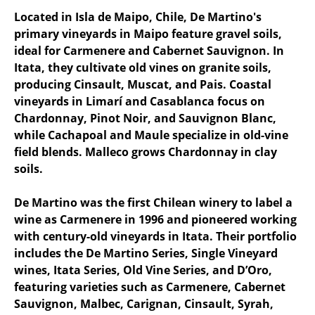
Located in Isla de Maipo, Chile, De Martino's
primary vineyards in Maipo feature gravel soils,
ideal for Carmenere and Cabernet Sauvignon. In
Itata, they cultivate old vines on granite soils,
producing Cinsault, Muscat, and Pais. Coastal
vineyards in Limarí and Casablanca focus on
Chardonnay, Pinot Noir, and Sauvignon Blanc,
while Cachapoal and Maule specialize in old-vine
field blends. Malleco grows Chardonnay in clay
soils.
De Martino was the first Chilean winery to label a
wine as Carmenere in 1996 and pioneered working
with century-old vineyards in Itata. Their portfolio
includes the De Martino Series, Single Vineyard
wines, Itata Series, Old Vine Series, and D’Oro,
featuring varieties such as Carmenere, Cabernet
Sauvignon, Malbec, Carignan, Cinsault, Syrah,