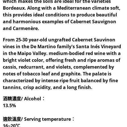
which makes the soils are ideal for the varieties
Bordeaux. Along with a Mediterranean climate soft,
this provides ideal conditions to produce beautiful
and harmonious examples of Cabernet Sauvignon
and Carmenère.
From 25-30 year-old ungrafted Cabernet Sauvinon
vines in the De Martino family's Santa Inés Vineyard
in the Maipo Valley. medium-bodied red wine with a
bright violet color, offering fresh and ripe aromas of
cassis, redcurrant, and violets, complemented by
notes of tobacco leaf and graphite. The palate is
characterized by intense ripe fruit balanced by fine
tannins, crisp acidity, and a long finish.
酒精濃度/ Alcohol：
13.5%
適飲溫度/ Serving temperature：
16~20℃