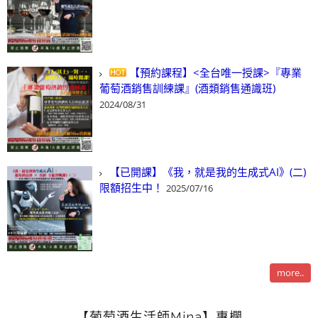
【預約課程】<全台唯一授課>『專業
葡萄酒銷售訓練課』(酒類銷售通識班)
2024/08/31
【已開課】《我，就是我的生成式AI》(二)
限額招生中！
2025/07/16
more..
【葡萄酒生活師Mina】專欄