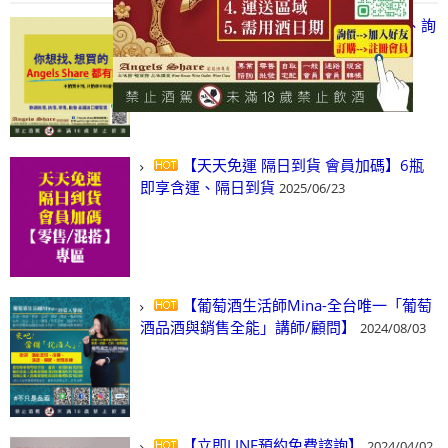
【凡酒問Angels Share】線上選酒、詢
(尋)酒、詢價、零售、批發，看這裡!
2024/03/01
【天天免運 隔日到貨 會員加碼】6瓶
即享含運、隔日到貨
2025/06/23
【葡萄酒生活師Mina-全台唯一「葡萄
酒品酒與銷售全能」講師/顧問】
2024/08/03
【立即LINE預約免費諮詢】
2024/04/02