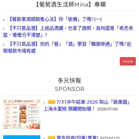
【葡萄酒生活師Mina】專欄
【餐飲業酒類銷售心法】你「偷懶」了嗎? (一)
【不只是品酒】上過品酒課，也拿了證照，為何還是「老虎老
鼠，傻傻分不清楚」?
【不只是品酒】你的「餐」「酒」學習「觸類旁通」了嗎? 近
期餐飲市場有感
more
多元快報
SPONSOR
7/31中午結單-2026 梨山「銘果園」
上海水蜜桃 預購開始囉！
2026/07/06
廣告招商(同業/異業)
2025/01/25