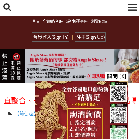
首頁
全通路客服
6瓶免運專區
瀏覽紀錄
|
會員登入(Sign In)
註冊(Sign Up)
關閉 [X]
整合、一次購足」各國進口酒類商品 專業詢
【葡萄酒生活師Mina】專欄
總覽-促銷&活動
all events