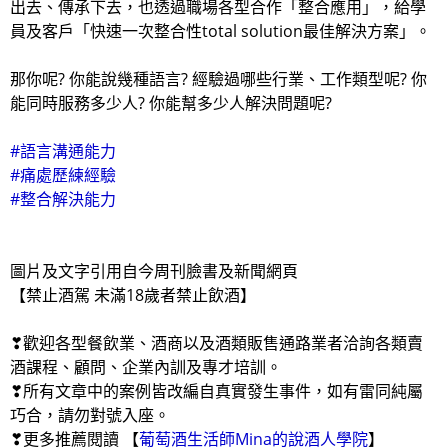
出去、傳承下去，也透過職場各型合作「整合應用」，給學
員及客戶「快速一次整合性total solution最佳解決方案」。
那你呢? 你能說幾種語言? 經驗過哪些行業、工作類型呢? 你
能同時服務多少人? 你能幫多少人解決問題呢?
#語言溝通能力
#痛處歷練經驗
#整合解決能力
圖片及文字引用自今周刊臉書及新聞網頁
【禁止酒駕 未滿18歲者禁止飲酒】
❣歡迎各型餐飲業、酒商以及酒類販售通路業者洽詢各類賣
酒課程、顧問、企業內訓及專才培訓。
❣所有文章中的案例皆改編自真實發生事件，如有雷同純屬
巧合，請勿對號入座。
❣更多推薦閱讀 【
葡萄酒生活師Mina的說酒人學院
】