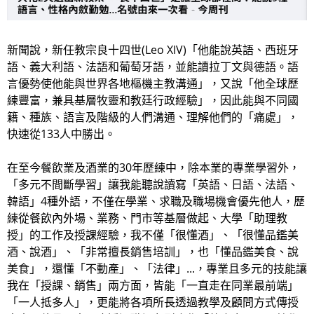
新聞說，新任教宗良十四世(Leo XIV)「他能說英語、西班牙
語、義大利語、法語和葡萄牙語，並能讀拉丁文與德語。語
言優勢使他能與世界各地樞機主教溝通」，又說「他全球歷
練豐富，兼具基層牧靈和教廷行政經驗」，因此能與不同國
籍、種族、語言及階級的人們溝通、理解他們的「痛處」，
快速從133人中勝出。
在至今餐飲業及酒業的30年歷練中，除本業的專業學習外，
「多元不間斷學習」讓我能聽說讀寫「英語、日語、法語、
韓語」4種外語，不僅在學業、求職及職場機會優先他人，歷
練從餐飲內外場、業務、門市等基層做起、大學「助理教
授」的工作及授課經驗，我不僅「很懂酒」、「很懂品鑑美
酒、說酒」、「非常擅長銷售培訓」，也「懂品鑑美食、說
美食」，還懂「不動產」、「法律」...，專業且多元的技能讓
我在「授課、銷售」兩方面，皆能「一直走在同業最前端」
「一人抵多人」，更能將各項所長透過教學及顧問方式傳授