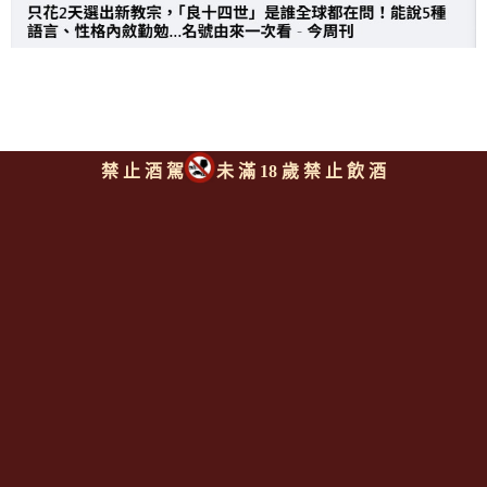
上一則
|
回上頁
|
下一則
禁 止 酒 駕
未 滿 18 歲 禁 止 飲 酒
Since 2008
<全台唯一「水平及垂直整合、一次購足」各國進口酒類商品 專