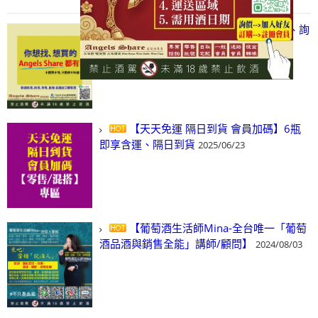
【凡酒問Angels Share】線上選酒、詢
(尋)酒、詢價、零售、批發，看這裡!
2024/03/01
【天天免運 隔日到貨 會員加碼】6瓶
即享含運、隔日到貨
2025/06/23
【葡萄酒生活師Mina-全台唯一「葡萄
酒品酒與銷售全能」講師/顧問】
2024/08/03