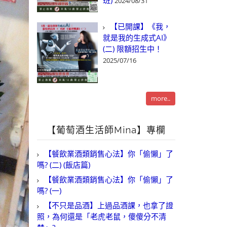
班)
2024/08/31
【已開課】《我，
就是我的生成式AI》
(二) 限額招生中！
2025/07/16
more..
【葡萄酒生活師Mina】專欄
【餐飲業酒類銷售心法】你「偷懶」了
嗎? (二) (飯店篇)
【餐飲業酒類銷售心法】你「偷懶」了
嗎? (一)
【不只是品酒】上過品酒課，也拿了證
照，為何還是「老虎老鼠，傻傻分不清