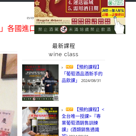
首頁
課程&活動/線上報名
class&event/register
品酒紀錄
event pics
2014/05/06 喬遷之喜～開幕酒會
進口酒類商品 專業詢(尋)酒詢價零售批發
最新課程
wine class
【預約課程】
「葡萄酒品酒新手的
品飲課」
2024/08/31
【預約課程】<
全台唯一授課>『專
業葡萄酒銷售訓練
課』(酒類銷售通識