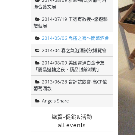
2014/08/09 雅聚-書法與葡萄酒
聯合藝文展
2014/07/19 王德育教授--悠遊藝
想個展
2014/05/06 喬遷之喜～開幕酒會
2014/04 春之氣泡酒試飲博覽會
2014/08/09 美國運通白金卡友
「麗晶遊輪之夜．精品封館派對」
2013/06/28 盲評試飲會-高CP值
葡萄酒款
Angels Share
總覽-促銷&活動
all events