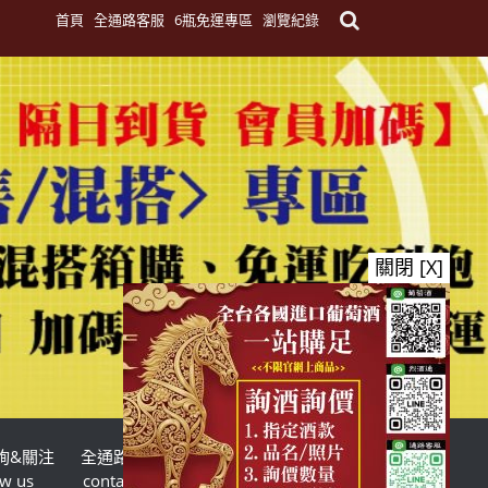
首頁
全通路客服
6瓶免運專區
瀏覽紀錄
關閉 [X]
詢&關注
全通路客服
台灣酒商聯盟
ow us
contact us
TWSMA