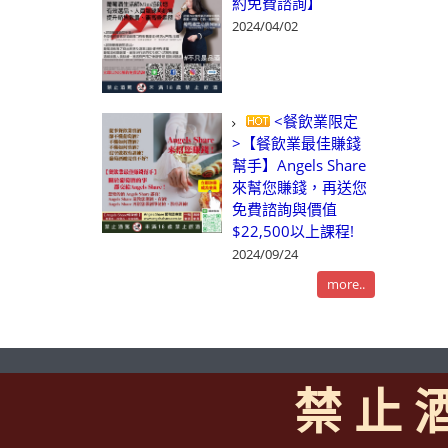
約免費諮詢】
2024/04/02
<餐飲業限定
>【餐飲業最佳賺錢
幫手】Angels Share
來幫您賺錢，再送您
免費諮詢與價值
$22,500以上課程!
2024/09/24
more..
禁 止 