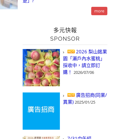
楚」?
more
多元快報
SPONSOR
2026 梨山銘果
園「瀨戶內水蜜桃」
採收中，請立即訂
購！
2026/07/06
廣告招商(同業/
異業)
2025/01/25
7/31中午結