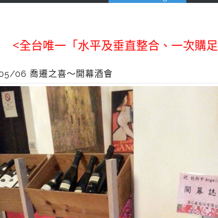
全台唯一「水平及垂直整合、一次購足」各國
4/05/06 喬遷之喜～開幕酒會