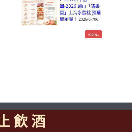
單-2026 梨山「銘果
園」上海水蜜桃 預購
開始囉！
2026/07/06
more..
 止 飲 酒