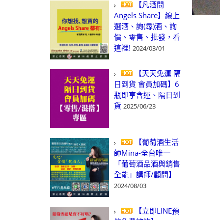
【凡酒問
Angels Share】線上
選酒、詢(尋)酒、詢
價、零售、批發，看
這裡!
2024/03/01
【天天免運 隔
日到貨 會員加碼】6
瓶即享含運、隔日到
貨
2025/06/23
【葡萄酒生活
師Mina-全台唯一
「葡萄酒品酒與銷售
全能」講師/顧問】
2024/08/03
【立即LINE預