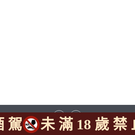
酒 駕
未 滿 18 歲 禁