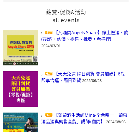
總覽-促銷&活動
all events
【凡酒問Angels Share】線上選酒、詢
(尋)酒、詢價、零售、批發，看這裡!
2024/03/01
【天天免運 隔日到貨 會員加碼】6瓶
即享含運、隔日到貨
2025/06/23
【葡萄酒生活師Mina-全台唯一「葡萄
酒品酒與銷售全能」講師/顧問】
2024/08/03