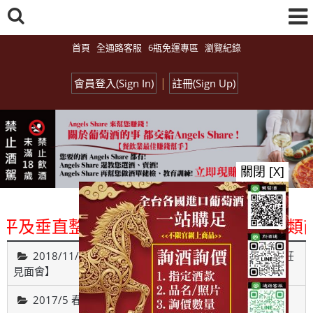
首頁
全通路客服
6瓶免運專區
瀏覽紀錄
|
會員登入(Sign In)
註冊(Sign Up)
關閉 [X]
及垂直整合、一次購足」各國進口酒類商品 
2018/11/26【Monday Red 之 遇見葡萄牙古城貴族酒莊
見面會】
2017/5 春之氣泡酒試飲博覽會