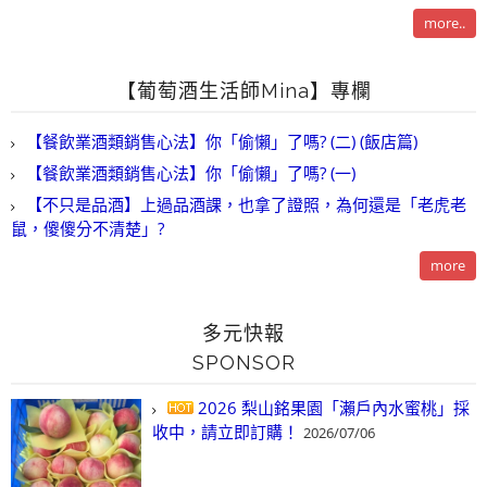
more..
【葡萄酒生活師Mina】專欄
【餐飲業酒類銷售心法】你「偷懶」了嗎? (二) (飯店篇)
【餐飲業酒類銷售心法】你「偷懶」了嗎? (一)
【不只是品酒】上過品酒課，也拿了證照，為何還是「老虎老
鼠，傻傻分不清楚」?
more
多元快報
SPONSOR
2026 梨山銘果園「瀨戶內水蜜桃」採
收中，請立即訂購！
2026/07/06