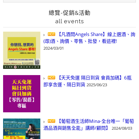
總覽-促銷&活動
all events
【凡酒問Angels Share】線上選酒、詢
(尋)酒、詢價、零售、批發，看這裡!
2024/03/01
【天天免運 隔日到貨 會員加碼】6瓶
即享含運、隔日到貨
2025/06/23
【葡萄酒生活師Mina-全台唯一「葡萄
酒品酒與銷售全能」講師/顧問】
2024/08/03