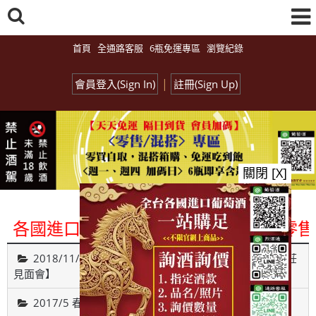
首頁
全通路客服
6瓶免運專區
瀏覽紀錄
|
會員登入(Sign In)
註冊(Sign Up)
關閉 [X]
國進口酒類商品 專業詢(尋)酒詢價零售批
2018/11/26【Monday Red 之 遇見葡萄牙古城貴族酒莊
見面會】
2017/5 春之氣泡酒試飲博覽會