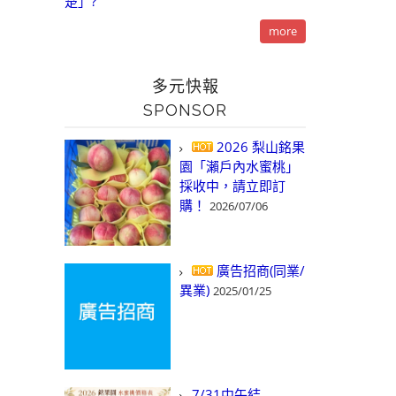
楚」?
more
多元快報
SPONSOR
2026 梨山銘果
園「瀨戶內水蜜桃」
採收中，請立即訂
購！
2026/07/06
廣告招商(同業/
異業)
2025/01/25
7/31中午結