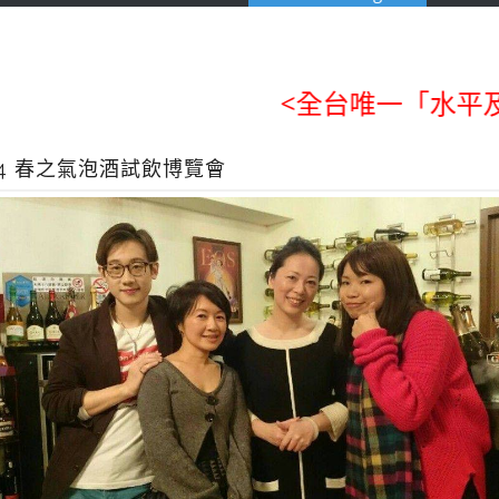
<全台唯一「水平及垂直
5/4 春之氣泡酒試飲博覽會