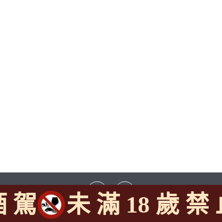
酒 駕
未 滿 18 歲 禁