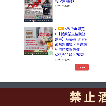
約免費諮詢】
2024/04/02
<餐飲業限定
>【餐飲業最佳賺錢
幫手】Angels Share
來幫您賺錢，再送您
免費諮詢與價值
$22,500以上課程!
2024/09/24
more..
禁 止 