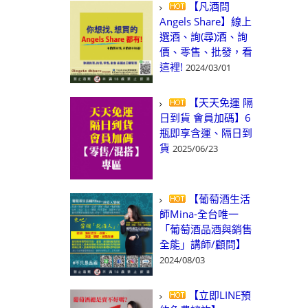
【凡酒問
Angels Share】線上
選酒、詢(尋)酒、詢
價、零售、批發，看
這裡!
2024/03/01
【天天免運 隔
日到貨 會員加碼】6
瓶即享含運、隔日到
貨
2025/06/23
【葡萄酒生活
師Mina-全台唯一
「葡萄酒品酒與銷售
全能」講師/顧問】
2024/08/03
【立即LINE預