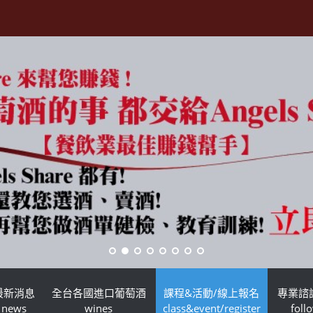
最新消息
全台各國進口葡萄酒
課程&活動/線上報名
專業諮
news
wines
class&event/register
foll