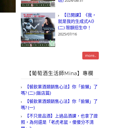
班)
2024/08/31
【已開課】《我，
就是我的生成式AI》
(二) 限額招生中！
2025/07/16
more..
【葡萄酒生活師Mina】專欄
【餐飲業酒類銷售心法】你「偷懶」了
嗎? (二) (飯店篇)
【餐飲業酒類銷售心法】你「偷懶」了
嗎? (一)
【不只是品酒】上過品酒課，也拿了證
照，為何還是「老虎老鼠，傻傻分不清