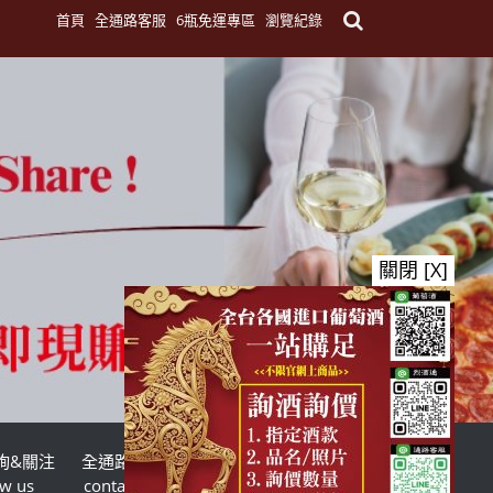
首頁
全通路客服
6瓶免運專區
瀏覽紀錄
關閉 [X]
詢&關注
全通路客服
台灣酒商聯盟
ow us
contact us
TWSMA