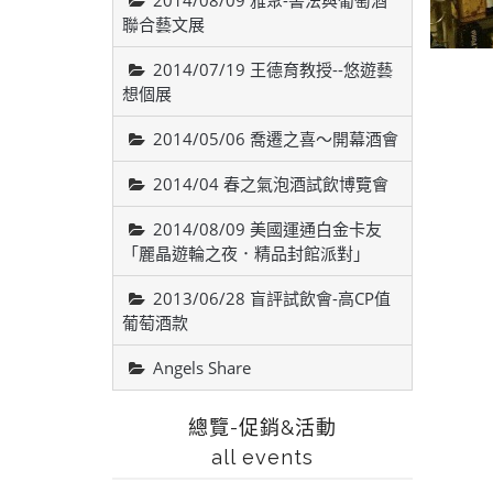
2014/08/09 雅聚-書法與葡萄酒
聯合藝文展
2014/07/19 王德育教授--悠遊藝
想個展
2014/05/06 喬遷之喜～開幕酒會
2014/04 春之氣泡酒試飲博覽會
2014/08/09 美國運通白金卡友
「麗晶遊輪之夜．精品封館派對」
2013/06/28 盲評試飲會-高CP值
葡萄酒款
Angels Share
總覽-促銷&活動
all events