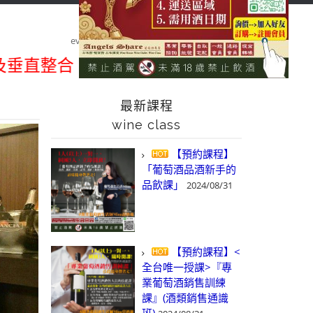
首頁
課程&活動/線上報名
class&event/register
品酒紀錄
event pics
2015/4 春之氣泡酒試飲博覽會
整合、一次購足」各國進口酒類商品 專業
最新課程
wine class
【預約課程】
「葡萄酒品酒新手的
品飲課」
2024/08/31
【預約課程】<
全台唯一授課>『專
業葡萄酒銷售訓練
課』(酒類銷售通識