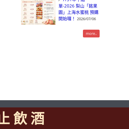
單-2026 梨山「銘果
園」上海水蜜桃 預購
開始囉！
2026/07/06
more..
 止 飲 酒