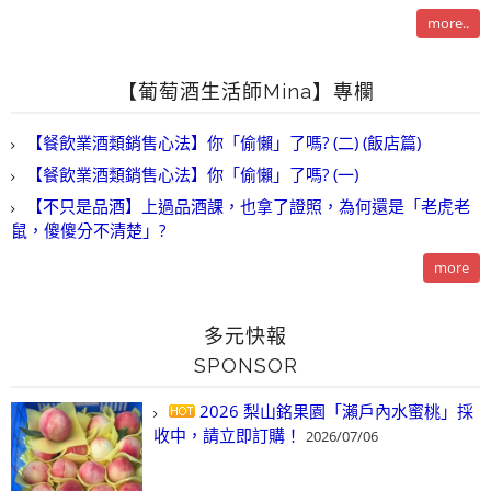
more..
【葡萄酒生活師Mina】專欄
【餐飲業酒類銷售心法】你「偷懶」了嗎? (二) (飯店篇)
【餐飲業酒類銷售心法】你「偷懶」了嗎? (一)
【不只是品酒】上過品酒課，也拿了證照，為何還是「老虎老
鼠，傻傻分不清楚」?
more
多元快報
SPONSOR
2026 梨山銘果園「瀨戶內水蜜桃」採
收中，請立即訂購！
2026/07/06