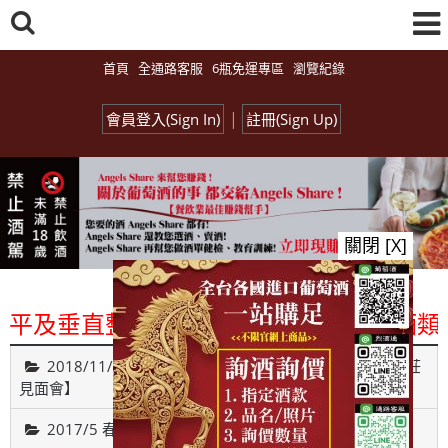
首頁
全通路客服
6瓶免運專區
瀏覽紀錄
|
會員登入(Sign In)
註冊(Sign Up)
關閉 [X]
平及垂直整合、一次購足」各國進口酒類商品
2018/11/26【Monday Red 之 遇見葡萄牙古城貴族酒莊
見面會】
2017/5 春之氣泡酒試飲博覽會