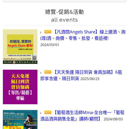
總覽-促銷&活動
all events
【凡酒問Angels Share】線上選酒、詢
(尋)酒、詢價、零售、批發，看這裡!
2024/03/01
【天天免運 隔日到貨 會員加碼】6瓶
即享含運、隔日到貨
2025/06/23
【葡萄酒生活師Mina-全台唯一「葡萄
酒品酒與銷售全能」講師/顧問】
2024/08/03