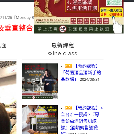
首頁
課程&活動/線上報名
class&event/register
品酒紀錄
18/11/26【Monday Red 之 遇見葡萄牙古城貴族酒莊 見面會】
直整合、一次購足」各國進口酒類商品 專業
見面
最新課程
wine class
【預約課程】
「葡萄酒品酒新手的
品飲課」
2024/08/31
【預約課程】<
全台唯一授課>『專
業葡萄酒銷售訓練
課』(酒類銷售通識