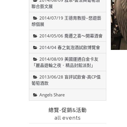
2014/08/09 雅聚-書法與葡萄酒
聯合藝文展
2014/07/19 王德育教授--悠遊藝
想個展
2014/05/06 喬遷之喜～開幕酒會
2014/04 春之氣泡酒試飲博覽會
2014/08/09 美國運通白金卡友
「麗晶遊輪之夜．精品封館派對」
2013/06/28 盲評試飲會-高CP值
葡萄酒款
Angels Share
總覽-促銷&活動
all events