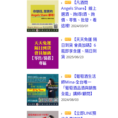
【凡酒問
Angels Share】線上
選酒、詢(尋)酒、詢
價、零售、批發，看
這裡!
2024/03/01
【天天免運 隔
日到貨 會員加碼】6
瓶即享含運、隔日到
貨
2025/06/23
【葡萄酒生活
師Mina-全台唯一
「葡萄酒品酒與銷售
全能」講師/顧問】
2024/08/03
【立即LINE預