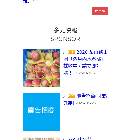
楚」?
more
多元快報
SPONSOR
2026 梨山銘果
園「瀨戶內水蜜桃」
採收中，請立即訂
購！
2026/07/06
廣告招商(同業/
異業)
2025/01/25
7/31中午結