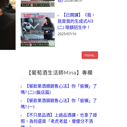
班)
2024/08/31
【已開課】《我，
就是我的生成式AI》
(二) 限額招生中！
2025/07/16
more..
【葡萄酒生活師Mina】專欄
【餐飲業酒類銷售心法】你「偷懶」了
嗎? (二) (飯店篇)
【餐飲業酒類銷售心法】你「偷懶」了
嗎? (一)
【不只是品酒】上過品酒課，也拿了證
照，為何還是「老虎老鼠，傻傻分不清