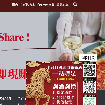
首頁
全通路客服
6瓶免運專區
瀏覽紀錄
關閉 [X]
詢&關注
全通路客服
台灣酒商聯盟
ow us
contact us
TWSMA