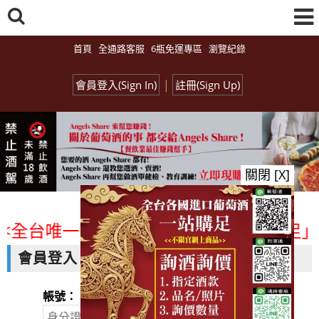
首頁
全通路客服
6瓶免運專區
瀏覽紀錄
|
會員登入(Sign In)
註冊(Sign Up)
關閉 [X]
<全台唯一「水平及垂直整合、一次購足」各
會員登入
帳號：