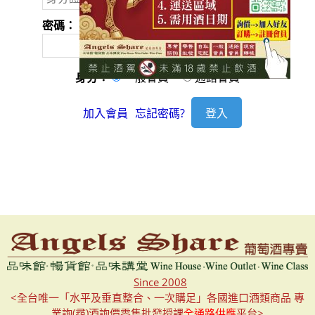
密碼：
身分：
一般會員
通路會員
加入會員
忘記密碼?
Since 2008
<全台唯一「水平及垂直整合、一次購足」各國進口酒類商品 專
業詢(尋)酒詢價零售批發授課
全通路供應
平台>