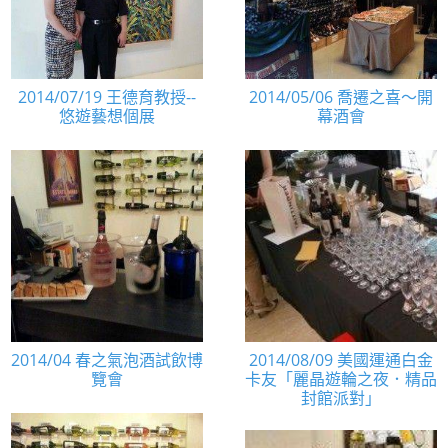
2014/07/19 王德育教授--
2014/05/06 喬遷之喜～開
悠遊藝想個展
幕酒會
2014/04 春之氣泡酒試飲博
2014/08/09 美國運通白金
覽會
卡友「麗晶遊輪之夜．精品
封館派對」