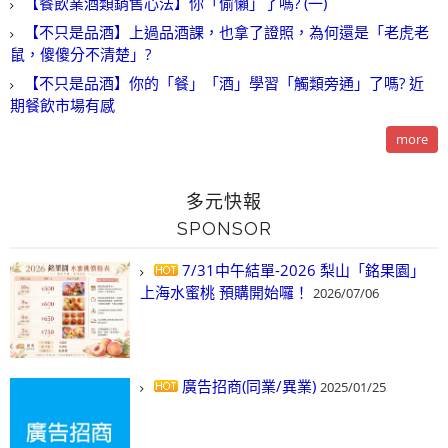
【餐飲業酒類銷售心法】你「偷懶」了嗎? (一)
【不只是品酒】上過品酒課，也拿了證照，為何還是「老虎老
鼠，傻傻分不清楚」?
【不只是品酒】你的「餐」「酒」學習「觸類旁通」了嗎? 近
期餐飲市場有感
more
多元快報
SPONSOR
7/31中午結單-2026 梨山「銘果園」
上海水蜜桃 預購開始囉！
2026/07/06
廣告招商(同業/異業)
2025/01/25