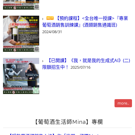
【預約課程】<全台唯一授課>『專業
葡萄酒銷售訓練課』(酒類銷售通識班)
2024/08/31
【已開課】《我，就是我的生成式AI》(二)
限額招生中！
2025/07/16
more..
【葡萄酒生活師Mina】專欄