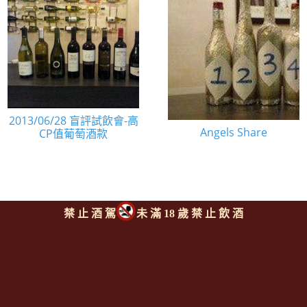
2013/06/28 盲評試飲會-高
Angels Share
CP值葡萄酒款
禁 止 酒 駕
未 滿 18 歲 禁 止 飲 酒