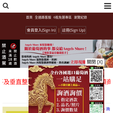
首頁
全通路客服
6瓶免運專區
瀏覽紀錄
|
會員登入(Sign In)
註冊(Sign Up)
關閉 [X]
垂直整合、一次購足」各國進口酒類商品 專
總覽-促銷&活動
all events
【凡酒問Angels Share】線上選酒、詢