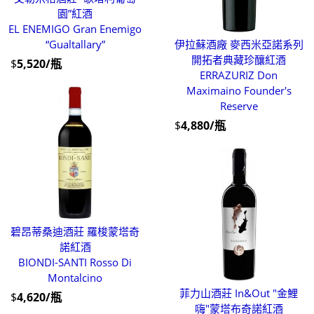
園”紅酒
EL ENEMIGO Gran Enemigo
“Gualtallary”
伊拉蘇酒廠 麥西米亞諾系列
開拓者典藏珍釀紅酒
$
5,520/瓶
ERRAZURIZ Don
Maximaino Founder's
Reserve
$
4,880/瓶
碧昂蒂桑迪酒莊 羅梭蒙塔奇
諾紅酒
BIONDI-SANTI Rosso Di
Montalcino
菲力山酒莊 In&Out "金鯉
$
4,620/瓶
嗨"蒙塔布奇諾紅酒