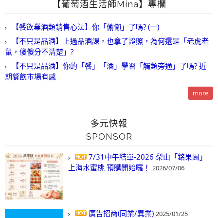
【葡萄酒生活師Mina】專欄
【餐飲業酒類銷售心法】你「偷懶」了嗎? (一)
【不只是品酒】上過品酒課，也拿了證照，為何還是「老虎老
鼠，傻傻分不清楚」?
【不只是品酒】你的「餐」「酒」學習「觸類旁通」了嗎? 近
期餐飲市場有感
more
多元快報
SPONSOR
7/31中午結單-2026 梨山「銘果園」
上海水蜜桃 預購開始囉！
2026/07/06
廣告招商(同業/異業)
2025/01/25