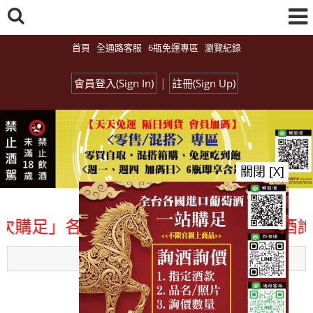
首頁
全通路客服
6瓶免運專區
瀏覽紀錄
|
會員登入(Sign In)
註冊(Sign Up)
關閉 [X]
」各國進口酒類商品 專業詢(尋)酒詢價零
Menu
總覽-促銷&活動
all events