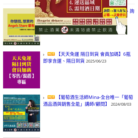
【凡酒問Angels Share】線上選酒、詢
(尋)酒、詢價、零售、批發，看這裡!
2024/03/01
【天天免運 隔日到貨 會員加碼】6瓶
即享含運、隔日到貨
2025/06/23
【葡萄酒生活師Mina-全台唯一「葡萄
酒品酒與銷售全能」講師/顧問】
2024/08/03