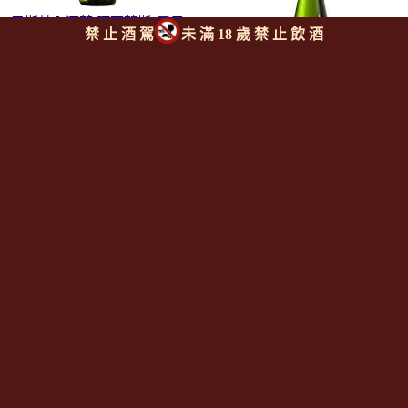
巴斯赫內酒莊 阿爾薩斯"羅馬
禁 止 酒 駕
未 滿 18 歲 禁 止 飲 酒
堡葡萄園"格烏茲塔明那白酒
BARTH RENE Alsace
Gewurztraminer
"Roemerberg"
巴斯赫內酒莊 阿爾薩斯莫斯
$
1,220/瓶
卡白酒
BARTH RENE Alsace Muscat
$
1,070/瓶
巴斯赫內酒莊 阿爾薩斯灰皮
諾白酒
BARTH RENE Alsace Pinot
Gris
巴斯赫內酒莊 阿爾薩斯麗斯