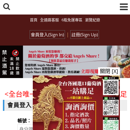
首頁
全通路客服
6瓶免運專區
瀏覽紀錄
|
會員登入(Sign In)
註冊(Sign Up)
關閉 [X]
<全台唯一「水平及垂直整合、一次購足」
會員登入
帳號：