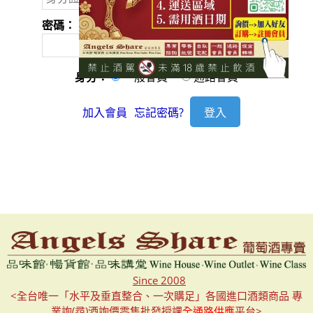
密碼：
身分：
一般會員
通路會員
加入會員
忘記密碼?
Since 2008
<全台唯一「水平及垂直整合、一次購足」各國進口酒類商品 專
業詢(尋)酒詢價零售批發授課
全通路供應
平台>