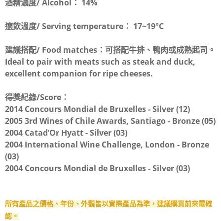
酒精濃度/ Alcohol：
14%
適飲溫度/ Serving temperature：
17~19°C
建議搭配/ Food matches：
可搭配牛排、鴨肉或成熟起司。
Ideal to pair with meats such as steak and duck,
excellent companion for ripe cheeses.
得獎紀錄/Score：
2014 Concours Mondial de Bruxelles - Silver (12)
2005 3rd Wines of Chile Awards, Santiago - Bronze (05)
2004 Catad’Or Hyatt - Silver (03)
2004 International Wine Challenge, London - Bronze
(03)
2004 Concours Mondial de Bruxelles - Silver (03)
所有產品之價格、年份、外觀皆以實際產品為準，建議購買前來電確
認。