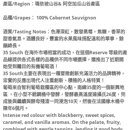
產區/Region：
瑪依坡山谷& 阿空加瓜山谷產區
品種/Grapes：
100% Cabernet Sauvignon
酒質/Tasting Notes：
色澤深紅，散發黑莓，焦糖，香草的
甜香氣息。酒體良好，豐富的水果風味搭配溫和的單寧，餘
韻綿長。
35 South 在海外市場相當的成功，在這個Reserve 等級的產
品線提供各式各樣的品種供不同市場選擇，還推出了近期開
始受到矚目的有機葡萄酒！
35 South主要在表現出一種冒險創新充滿活力的品牌精神，
忠實的反應出現代人注重創新、積極的人格特質！
葡萄來自智利葡萄栽種區的中心點，南緯35度的一個新興地
區 ，在小型不銹鋼桶中發酵，發酵最高溫度達攝氏26度，完
成後與繼續與酵母殘渣一同浸泡10天，然後在法國橡木桶中
陳年6個月。
Intense red colour with blackberry, sweet spices,
caramel, and vanilla aromas. On the palate, fruity,
combined with gentle tannins, lending it good body