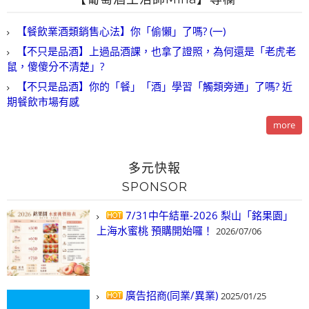
【餐飲業酒類銷售心法】你「偷懶」了嗎? (一)
【不只是品酒】上過品酒課，也拿了證照，為何還是「老虎老
鼠，傻傻分不清楚」?
【不只是品酒】你的「餐」「酒」學習「觸類旁通」了嗎? 近
期餐飲市場有感
more
多元快報
SPONSOR
7/31中午結單-2026 梨山「銘果園」
上海水蜜桃 預購開始囉！
2026/07/06
廣告招商(同業/異業)
2025/01/25