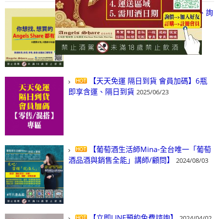
【凡酒問Angels Share】線上選酒、詢
(尋)酒、詢價、零售、批發，看這裡!
2024/03/01
【天天免運 隔日到貨 會員加碼】6瓶
即享含運、隔日到貨
2025/06/23
【葡萄酒生活師Mina-全台唯一「葡萄
酒品酒與銷售全能」講師/顧問】
2024/08/03
【立即LINE預約免費諮詢】
2024/04/02