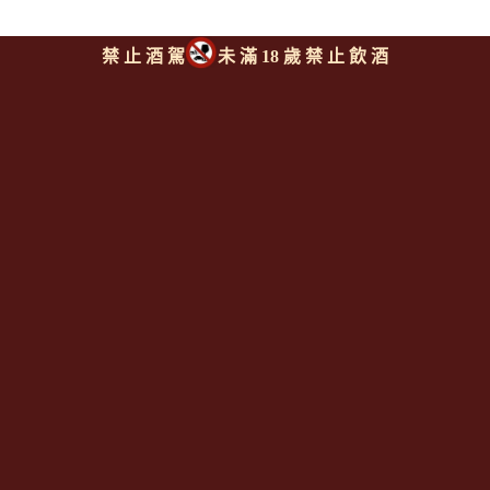
禁 止 酒 駕
未 滿 18 歲 禁 止 飲 酒
派德羅酒廠 御貓系列 精選蘇
聖派德羅酒廠 1865單一葡萄
維濃白酒
園系列-馬爾貝克紅酒
SAN PEDRO Gato Negro
SAN PEDRO 1865 Single
Sauvignon Blanc
Vineyard Malbec
回上頁
|
下一則