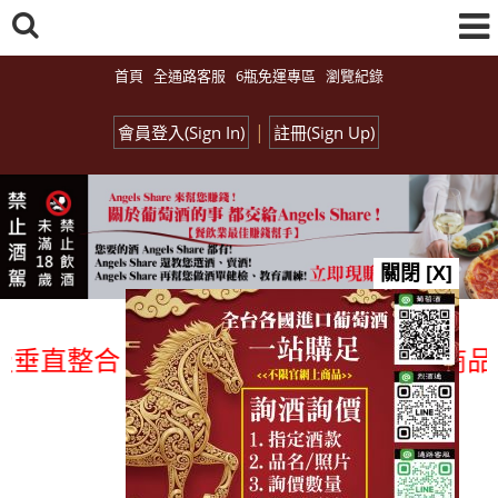
首頁
全通路客服
6瓶免運專區
瀏覽紀錄
|
會員登入(Sign In)
註冊(Sign Up)
關閉 [X]
直整合、一次購足」各國進口酒類商品 專業
總覽-促銷&活動
all events