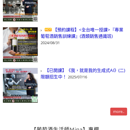
【預約課程】<全台唯一授課>『專業
葡萄酒銷售訓練課』(酒類銷售通識班)
2024/08/31
【已開課】《我，就是我的生成式AI》(二)
限額招生中！
2025/07/16
more..
【葡萄酒生活師Mina】專欄