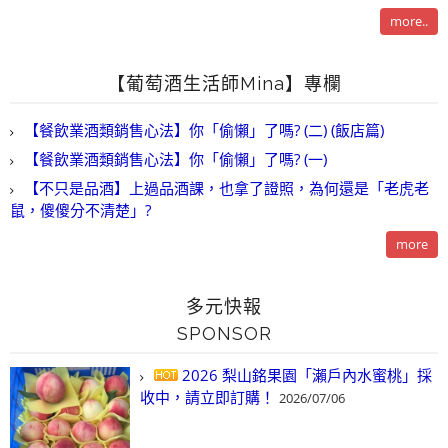
more..
【葡萄酒生活師Mina】專欄
【餐飲業酒類銷售心法】你「偷懶」了嗎? (二) (飯店篇)
【餐飲業酒類銷售心法】你「偷懶」了嗎? (一)
【不只是品酒】上過品酒課，也拿了證照，為何還是「老虎老
鼠，傻傻分不清楚」?
more
多元快報
SPONSOR
2026 梨山銘果園「瀨戶內水蜜桃」採
收中，請立即訂購！
2026/07/06