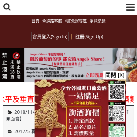
首頁
全通路客服
6瓶免運專區
瀏覽紀錄
|
會員登入(Sign In)
註冊(Sign Up)
關閉 [X]
平及垂直整合、一次購足」各國進口酒類商品
2018/11/26【Monday Red 之 遇見葡萄牙古城貴族酒莊
見面會】
2017/5 春之氣泡酒試飲博覽會