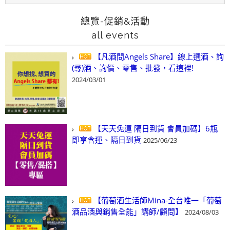
總覽-促銷&活動
all events
【凡酒問Angels Share】線上選酒、詢
(尋)酒、詢價、零售、批發，看這裡!
2024/03/01
【天天免運 隔日到貨 會員加碼】6瓶
即享含運、隔日到貨
2025/06/23
【葡萄酒生活師Mina-全台唯一「葡萄
酒品酒與銷售全能」講師/顧問】
2024/08/03