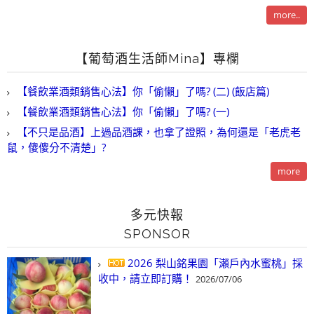
more..
【葡萄酒生活師Mina】專欄
【餐飲業酒類銷售心法】你「偷懶」了嗎? (二) (飯店篇)
【餐飲業酒類銷售心法】你「偷懶」了嗎? (一)
【不只是品酒】上過品酒課，也拿了證照，為何還是「老虎老
鼠，傻傻分不清楚」?
more
多元快報
SPONSOR
2026 梨山銘果園「瀨戶內水蜜桃」採
收中，請立即訂購！
2026/07/06