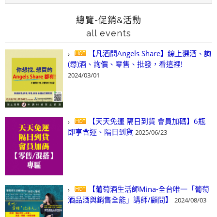
總覽-促銷&活動
all events
【凡酒問Angels Share】線上選酒、詢
(尋)酒、詢價、零售、批發，看這裡!
2024/03/01
【天天免運 隔日到貨 會員加碼】6瓶
即享含運、隔日到貨
2025/06/23
【葡萄酒生活師Mina-全台唯一「葡萄
酒品酒與銷售全能」講師/顧問】
2024/08/03