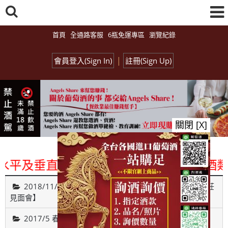
首頁
全通路客服
6瓶免運專區
瀏覽紀錄
|
會員登入(Sign In)
註冊(Sign Up)
關閉 [X]
平及垂直整合、一次購足」各國進口酒類商品
2018/11/26【Monday Red 之 遇見葡萄牙古城貴族酒莊
見面會】
2017/5 春之氣泡酒試飲博覽會