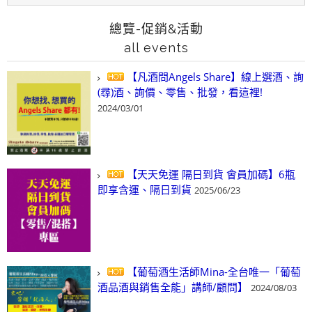
總覽-促銷&活動
all events
【凡酒問Angels Share】線上選酒、詢
(尋)酒、詢價、零售、批發，看這裡!
2024/03/01
【天天免運 隔日到貨 會員加碼】6瓶
即享含運、隔日到貨
2025/06/23
【葡萄酒生活師Mina-全台唯一「葡萄
酒品酒與銷售全能」講師/顧問】
2024/08/03