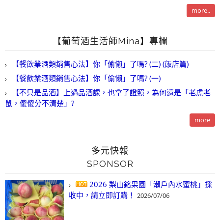
more..
【葡萄酒生活師Mina】專欄
【餐飲業酒類銷售心法】你「偷懶」了嗎? (二) (飯店篇)
【餐飲業酒類銷售心法】你「偷懶」了嗎? (一)
【不只是品酒】上過品酒課，也拿了證照，為何還是「老虎老
鼠，傻傻分不清楚」?
more
多元快報
SPONSOR
2026 梨山銘果園「瀨戶內水蜜桃」採
收中，請立即訂購！
2026/07/06