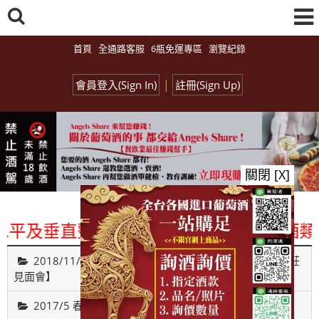
首頁
全通路客服
6瓶免運專區
瀏覽紀錄
|
會員登入(Sign In)
註冊(Sign Up)
關閉 [X]
平及垂直整合、一次購足」各國進口酒類商品
2018/11/26【Monday Red 之 遇見葡萄牙古城貴族酒莊
見面會】
2017/5 春之氣泡酒試飲博覽會