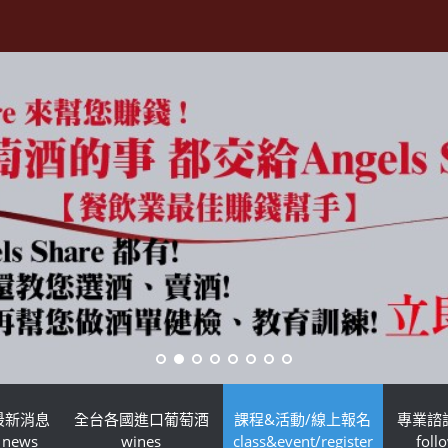
最新消息
全台各國進口葡萄酒
課程&活動/線上報名
專業諮
news
wines
class&event/register
foll