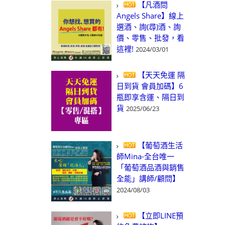
【凡酒問
Angels Share】線上
選酒、詢(尋)酒、詢
價、零售、批發，看
這裡!
2024/03/01
【天天免運 隔
日到貨 會員加碼】6
瓶即享含運、隔日到
貨
2025/06/23
【葡萄酒生活
師Mina-全台唯一
「葡萄酒品酒與銷售
全能」講師/顧問】
2024/08/03
【立即LINE預