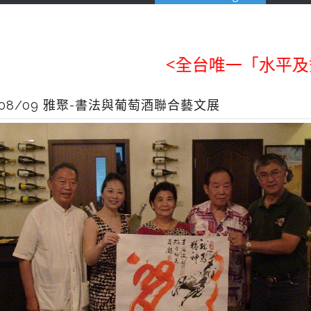
<全台唯一「水平及垂直
4/08/09 雅聚-書法與葡萄酒聯合藝文展