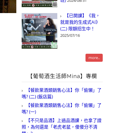
班)
2024/08/31
【已開課】《我，
就是我的生成式AI》
(二) 限額招生中！
2025/07/16
more..
【葡萄酒生活師Mina】專欄
【餐飲業酒類銷售心法】你「偷懶」了
嗎? (二) (飯店篇)
【餐飲業酒類銷售心法】你「偷懶」了
嗎? (一)
【不只是品酒】上過品酒課，也拿了證
照，為何還是「老虎老鼠，傻傻分不清