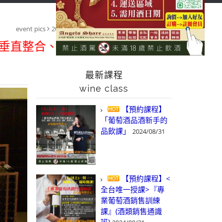
首頁
課程&活動/線上報名
class&event/register
品酒紀錄
event pics
2014/08/09 雅聚-書法與葡萄酒聯合藝文展
整合、一次購足」各國進口酒類商品 專業詢
最新課程
wine class
【預約課程】
「葡萄酒品酒新手的
品飲課」
2024/08/31
【預約課程】<
全台唯一授課>『專
業葡萄酒銷售訓練
課』(酒類銷售通識