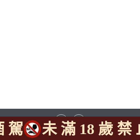
酒 駕
未 滿 18 歲 禁