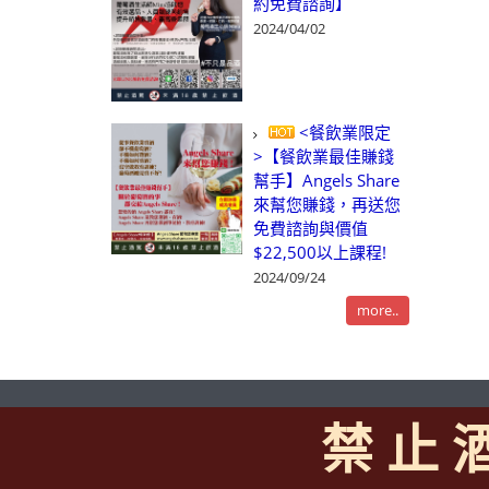
約免費諮詢】
2024/04/02
<餐飲業限定
>【餐飲業最佳賺錢
幫手】Angels Share
來幫您賺錢，再送您
免費諮詢與價值
$22,500以上課程!
2024/09/24
more..
禁 止 