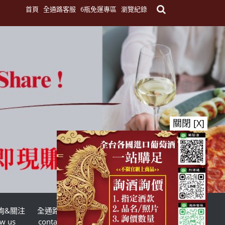
首頁
全通路客服
6瓶免運專區
瀏覽紀錄
關閉 [X]
詢&關注
全通路客服
台灣酒商聯盟
ow us
contact us
TWSMA