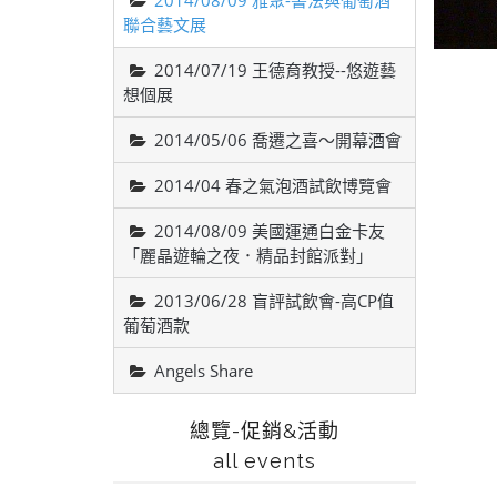
2014/08/09 雅聚-書法與葡萄酒
聯合藝文展
2014/07/19 王德育教授--悠遊藝
想個展
2014/05/06 喬遷之喜～開幕酒會
2014/04 春之氣泡酒試飲博覽會
2014/08/09 美國運通白金卡友
「麗晶遊輪之夜．精品封館派對」
2013/06/28 盲評試飲會-高CP值
葡萄酒款
Angels Share
總覽-促銷&活動
all events