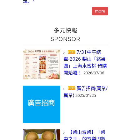
楚」?
more
多元快報
SPONSOR
7/31中午結
單-2026 梨山「銘果
園」上海水蜜桃 預購
開始囉！
2026/07/06
廣告招商(同業/
異業)
2025/01/25
【梨山雪梨】「梨
中之王」的雪梨即將