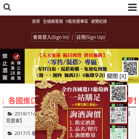
首頁
全通路客服
6瓶免運專區
瀏覽紀錄
|
會員登入(Sign In)
註冊(Sign Up)
關閉 [X]
各國進口酒類商品 專業詢(尋)酒詢價零售
2018/11/26【Monday Red 之 遇見葡萄牙古城貴族酒莊
見面會】
2017/5 春之氣泡酒試飲博覽會