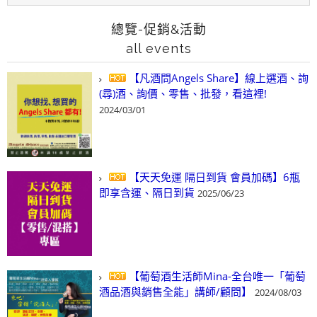
總覽-促銷&活動
all events
【凡酒問Angels Share】線上選酒、詢
(尋)酒、詢價、零售、批發，看這裡!
2024/03/01
【天天免運 隔日到貨 會員加碼】6瓶
即享含運、隔日到貨
2025/06/23
【葡萄酒生活師Mina-全台唯一「葡萄
酒品酒與銷售全能」講師/顧問】
2024/08/03