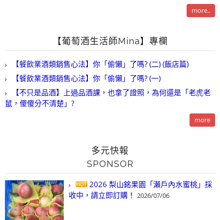
more..
【葡萄酒生活師Mina】專欄
【餐飲業酒類銷售心法】你「偷懶」了嗎? (二) (飯店篇)
【餐飲業酒類銷售心法】你「偷懶」了嗎? (一)
【不只是品酒】上過品酒課，也拿了證照，為何還是「老虎老
鼠，傻傻分不清楚」?
more
多元快報
SPONSOR
2026 梨山銘果園「瀨戶內水蜜桃」採
收中，請立即訂購！
2026/07/06