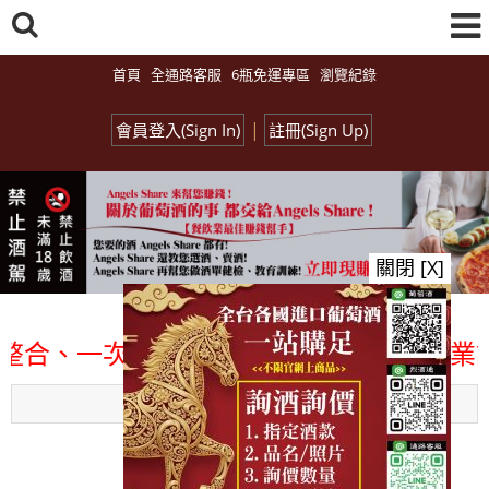
首頁
全通路客服
6瓶免運專區
瀏覽紀錄
|
會員登入(Sign In)
註冊(Sign Up)
關閉 [X]
、一次購足」各國進口酒類商品 專業詢(尋
Menu
總覽-促銷&活動
all events