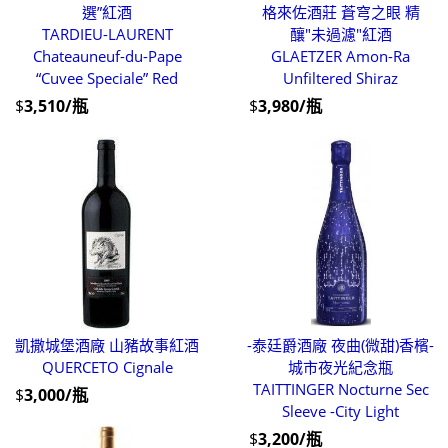
選”紅酒
格來佐酒莊 蒼穹之眼 精
TARDIEU-LAURENT
釀"未過濾"紅酒
Chateauneuf-du-Pape
GLAETZER Amon-Ra
“Cuvee Speciale” Red
Unfiltered Shiraz
$
3,510/瓶
$
3,980/瓶
凱撒城堡酒廠 山豬故事紅酒
-泰廷爵酒廠 夜曲(微甜)香檳-
QUERCETO Cignale
城市夜光紀念瓶
TAITTINGER Nocturne Sec
$
3,000/瓶
Sleeve -City Light
$
3,200/瓶