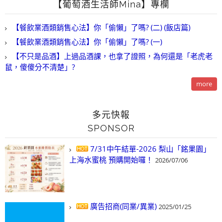
【葡萄酒生活師Mina】專欄
【餐飲業酒類銷售心法】你「偷懶」了嗎? (二) (飯店篇)
【餐飲業酒類銷售心法】你「偷懶」了嗎? (一)
【不只是品酒】上過品酒課，也拿了證照，為何還是「老虎老
鼠，傻傻分不清楚」?
more
多元快報
SPONSOR
7/31中午結單-2026 梨山「銘果園」
上海水蜜桃 預購開始囉！
2026/07/06
廣告招商(同業/異業)
2025/01/25