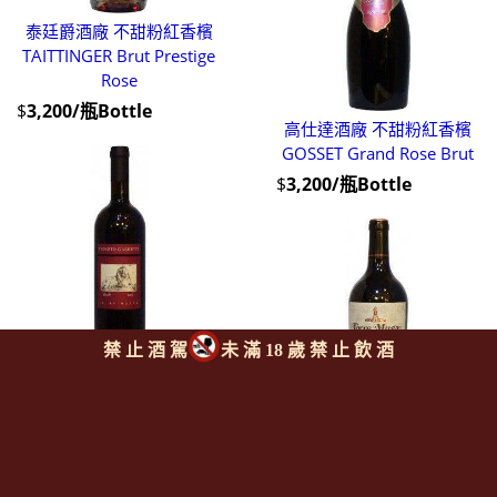
泰廷爵酒廠 不甜粉紅香檳
TAITTINGER Brut Prestige
Rose
$
3,200/瓶Bottle
高仕達酒廠 不甜粉紅香檳
GOSSET Grand Rose Brut
$
3,200/瓶Bottle
禁 止 酒 駕
未 滿 18 歲 禁 止 飲 酒
-史比內塔酒廠 "嘉蕾蒂園"巴
羅鏤紅酒
LA SPINETTA Barolo
"Garretti"
慕卡酒莊 "慕卡之塔"特級紅
酒
$
3,100/瓶