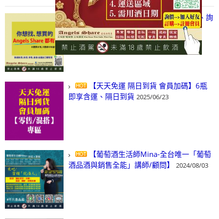
【凡酒問Angels Share】線上選酒、詢
(尋)酒、詢價、零售、批發，看這裡!
2024/03/01
【天天免運 隔日到貨 會員加碼】6瓶
即享含運、隔日到貨
2025/06/23
【葡萄酒生活師Mina-全台唯一「葡萄
酒品酒與銷售全能」講師/顧問】
2024/08/03