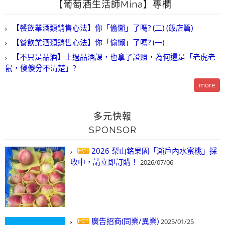
【葡萄酒生活師Mina】專欄
【餐飲業酒類銷售心法】你「偷懶」了嗎? (二) (飯店篇)
【餐飲業酒類銷售心法】你「偷懶」了嗎? (一)
【不只是品酒】上過品酒課，也拿了證照，為何還是「老虎老
鼠，傻傻分不清楚」?
more
多元快報
SPONSOR
2026 梨山銘果園「瀨戶內水蜜桃」採
收中，請立即訂購！
2026/07/06
廣告招商(同業/異業)
2025/01/25