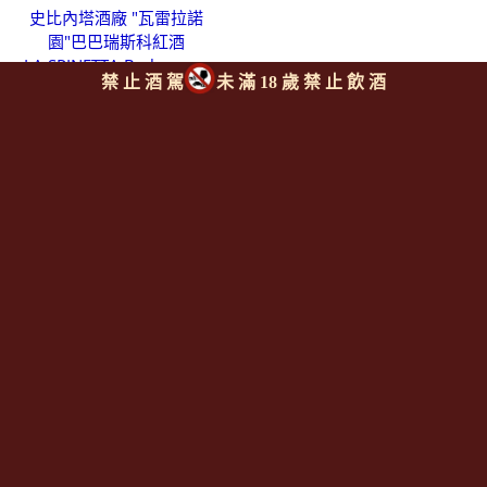
史比內塔酒廠 "瓦雷拉諾
園"巴巴瑞斯科紅酒
LA SPINETTA Barbaresco
禁 止 酒 駕
未 滿 18 歲 禁 止 飲 酒
"Valeirano"
$
4,900/瓶
1
每頁
筆 /全 19 筆
Since 2008
<全台唯一「水平及垂直整合、一次購足」各國進口酒類商品 專