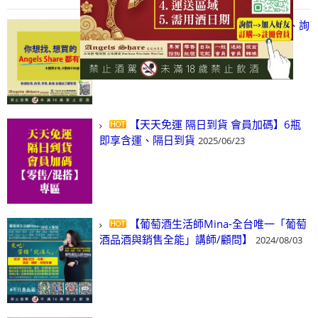
【凡酒問Angels Share】線上選酒、詢
(尋)酒、詢價、零售、批發，看這裡!
2024/03/01
【天天免運 隔日到貨 會員加碼】6瓶
即享含運、隔日到貨
2025/06/23
【葡萄酒生活師Mina-全台唯一「葡萄
酒品酒與銷售全能」講師/顧問】
2024/08/03