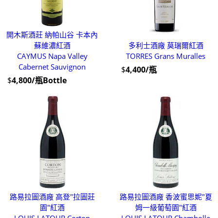
開木斯酒莊 納帕山谷 卡本內
蘇維濃紅酒
多利士酒廠 莫瑞爾紅酒
CAYMUS Napa Valley
TORRES Grans Muralles
Cabernet Sauvignon
$
4,400/瓶
$
4,800/瓶Bottle
路易拉圖酒廠 高登"拉圖莊
路易拉圖酒廠 香波蜜思妮"夏
園"紅酒
姆一級葡萄園"紅酒