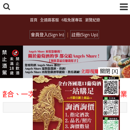
首頁
全通路客服
6瓶免運專區
瀏覽紀錄
|
會員登入(Sign In)
註冊(Sign Up)
關閉 [X]
、一次購足」各國進口酒類商品 專業詢(
Menu
總覽-促銷&活動
all events