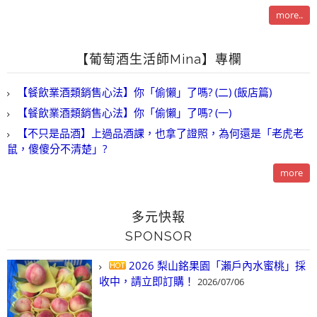
more..
【葡萄酒生活師Mina】專欄
【餐飲業酒類銷售心法】你「偷懶」了嗎? (二) (飯店篇)
【餐飲業酒類銷售心法】你「偷懶」了嗎? (一)
【不只是品酒】上過品酒課，也拿了證照，為何還是「老虎老
鼠，傻傻分不清楚」?
more
多元快報
SPONSOR
2026 梨山銘果園「瀨戶內水蜜桃」採
收中，請立即訂購！
2026/07/06