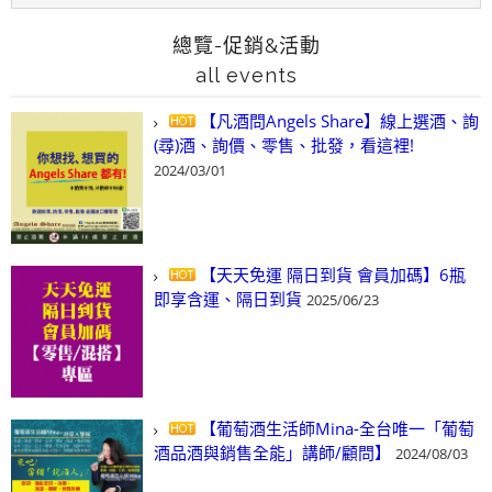
總覽-促銷&活動
all events
【凡酒問Angels Share】線上選酒、詢
(尋)酒、詢價、零售、批發，看這裡!
2024/03/01
【天天免運 隔日到貨 會員加碼】6瓶
即享含運、隔日到貨
2025/06/23
【葡萄酒生活師Mina-全台唯一「葡萄
酒品酒與銷售全能」講師/顧問】
2024/08/03