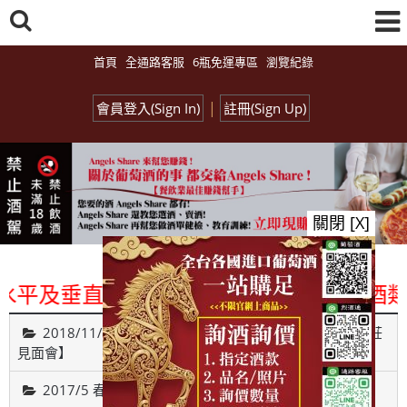
首頁
全通路客服
6瓶免運專區
瀏覽紀錄
|
會員登入(Sign In)
註冊(Sign Up)
關閉 [X]
平及垂直整合、一次購足」各國進口酒類商品
2018/11/26【Monday Red 之 遇見葡萄牙古城貴族酒莊
見面會】
2017/5 春之氣泡酒試飲博覽會