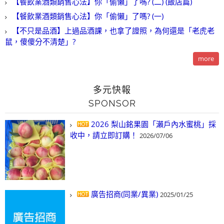
【餐飲業酒類銷售心法】你「偷懶」了嗎? (二) (飯店篇)
【餐飲業酒類銷售心法】你「偷懶」了嗎? (一)
【不只是品酒】上過品酒課，也拿了證照，為何還是「老虎老
鼠，傻傻分不清楚」?
more
多元快報
SPONSOR
2026 梨山銘果園「瀨戶內水蜜桃」採
收中，請立即訂購！
2026/07/06
廣告招商(同業/異業)
2025/01/25