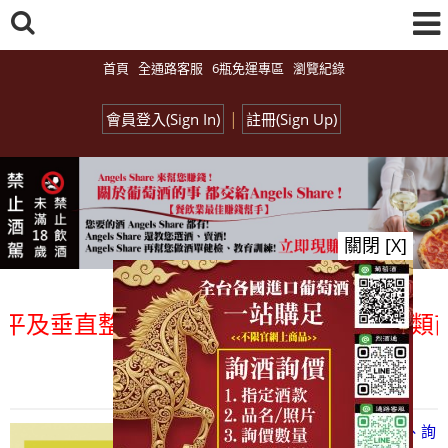
首頁
全通路客服
6瓶免運專區
瀏覽紀錄
|
會員登入(Sign In)
註冊(Sign Up)
關閉 [X]
及垂直整合、一次購足」各國進口酒類商品 
總覽-促銷&活動
all events
【凡酒問Angels Share】線上選酒、詢