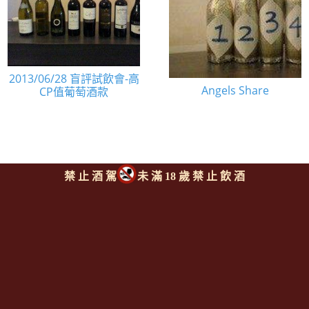
2013/06/28 盲評試飲會-高
Angels Share
CP值葡萄酒款
禁 止 酒 駕
未 滿 18 歲 禁 止 飲 酒
Since 2008
<全台唯一「水平及垂直整合、一次購足」各國進口酒類商品 專