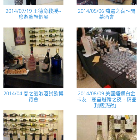
2014/07/19 王德育教授--
2014/05/06 喬遷之喜～開
悠遊藝想個展
幕酒會
2014/04 春之氣泡酒試飲博
2014/08/09 美國運通白金
覽會
卡友「麗晶遊輪之夜．精品
封館派對」