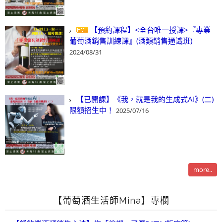
【預約課程】<全台唯一授課>『專業
葡萄酒銷售訓練課』(酒類銷售通識班)
2024/08/31
【已開課】《我，就是我的生成式AI》(二)
限額招生中！
2025/07/16
more..
【葡萄酒生活師Mina】專欄