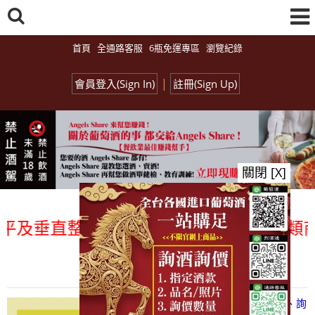
首頁
全通路客服
6瓶免運專區
瀏覽紀錄
|
會員登入(Sign In)
註冊(Sign Up)
關閉 [X]
及垂直整合、一次購足」各國進口酒類商品 
總覽-促銷&活動
all events
【凡酒問Angels Share】線上選酒、詢