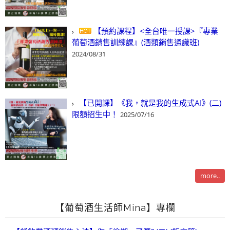
【預約課程】<全台唯一授課>『專業
葡萄酒銷售訓練課』(酒類銷售通識班)
2024/08/31
【已開課】《我，就是我的生成式AI》(二)
限額招生中！
2025/07/16
more..
【葡萄酒生活師Mina】專欄