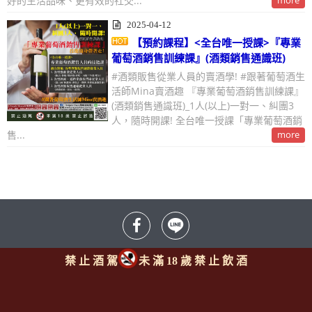
好的生活品味、更有效的社交...
more
2025-04-12
【預約課程】<全台唯一授課>『專業
葡萄酒銷售訓練課』(酒類銷售通識班)
#酒類販售從業人員的賣酒學! #跟著葡萄酒生
活師Mina賣酒趣 『專業葡萄酒銷售訓練課』
(酒類銷售通識班)_1人(以上)一對一、糾團3
人，隨時開課! 全台唯一授課「專業葡萄酒銷
售...
more
禁 止 酒 駕
未 滿 18 歲 禁 止 飲 酒