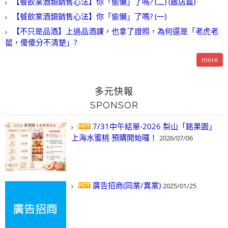
【餐飲業酒類銷售心法】你「偷懶」了嗎? (二) (飯店篇)
【餐飲業酒類銷售心法】你「偷懶」了嗎? (一)
【不只是品酒】上過品酒課，也拿了證照，為何還是「老虎老
鼠，傻傻分不清楚」?
more
多元快報
SPONSOR
7/31中午結單-2026 梨山「銘果園」
上海水蜜桃 預購開始囉！
2026/07/06
廣告招商(同業/異業)
2025/01/25