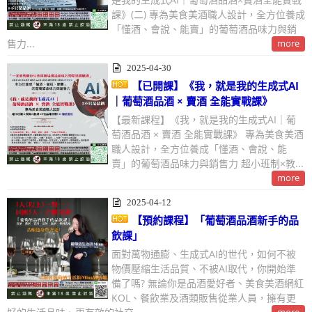
課》(二) 專為美食美酒職人設計，全方位養成
「懂酒、會說、能賣」的葡萄酒品味力與銷
售力...
more
2025-04-30
【已開課】《我，就是我的生成式AI
｜葡萄酒品酒 × 賣酒 全能實戰課》
【最新課程】《我，就是我的生成式AI｜葡
萄酒品酒 × 賣酒 全能實戰課》 專為美食美酒
職人設計，全方位養成「懂酒、會說、能
賣」的葡萄酒品味力與銷售力 超小班制×教...
more
2025-04-12
【預約課程】「葡萄酒品酒新手的品
飲課」
面對萬物通膨、生成式AI的世代，如何不被
物價壓縮生活品質、不被AI取代，你開始準
備了嗎? 無論你是品酒愛好者、美食美酒網紅
KOL、餐飲業及酒類販售從業人員，擁有更