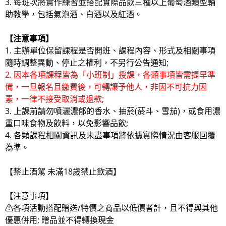
3. 每班次將實作練習並搭配實際品飲三種以上葡萄酒類型輔
助教學，包括氣泡酒、白酒以及紅酒。
【注意事項】
1. 主辦單位保留課程是否開班、課程內容、形式及相關事項
隨時調整異動、停止之權利，不另行公告通知;
2. 因本各項課程皆為「小班制」授課，各類事項皆需提早準
備，一旦報名且繳費後，可轉讓予他人，非因不可抗力因
素，一律不接受取消或退款;
3. 上課前請勿噴灑濃郁的香水、抽菸(菸斗、雪茄)，或食用濃
重口味食物及飲料，以免影響品飲;
4. 各類課程相關資訊及未盡事項將依據實際情況由客服回覆
為準。
【禁止酒駕 未滿18歲禁止飲酒】
【注意事項】
⚠各項活動搭配贈送/特價之商品以低價者計，且不得與其他
優惠併用; 贈品並不得轉換現金