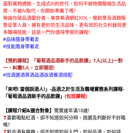
面對萬物通膨、生成式AI的世代，如何不被物價壓縮生活品
質、不被AI取代，你開始準備了嗎?
無論你是品酒愛好者、美食美酒網紅KOL、餐飲業及酒類販
售從業人員，擁有更好的生活品味、更有效的社交利器與更
多職場技能，這是一門你值得學習的課程!
#品味隨身帶著走
#技能隨身帶著走
【預約課程】「葡萄酒品酒新手的品飲課」1人(以上)一對
一、糾團5人，立即開班!
#找酒選酒買酒品酒說酒餐酒搭配
「來吧! 當個說酒人!」-品酒之於生活及職場實務系列課程-
「葡萄酒品酒新手的品飲課」
(包班課程)
【課程介紹
&
適合對象】
需實歲年滿18歲!
❣
喜歡喝點紅酒，卻不知道如何分辨、挑選及判斷好不好喝
嗎?
❣
對品酒有興趣，卻不知道如何入門、如何品酒、如何評