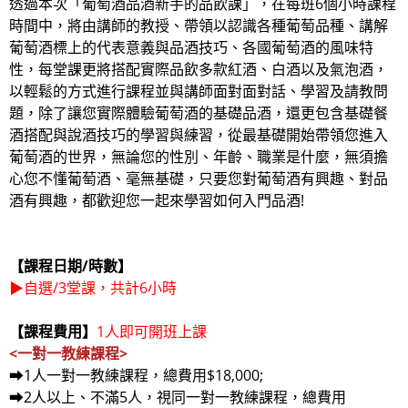
透過本次「葡萄酒品酒新手的品飲課」，在每班6個小時課程
時間中，將由講師的教授、帶領以認識各種葡萄品種、講解
葡萄酒標上的代表意義與品酒技巧、各國葡萄酒的風味特
性，每堂課更將搭配實際品飲多款紅酒、白酒以及氣泡酒，
以輕鬆的方式進行課程並與講師面對面對話、學習及請教問
題，除了讓您實際體驗葡萄酒的基礎品酒，還更包含基礎餐
酒搭配與說酒技巧的學習與練習，從最基礎開始帶領您進入
葡萄酒的世界，無論您的性別、年齡、職業是什麼，無須擔
心您不懂葡萄酒、毫無基礎，只要您對葡萄酒有興趣、對品
酒有興趣，都歡迎您一起來學習如何入門品酒!
【課程日期/時數】
▶自選/3堂課，共計6小時
【課程費用】
1人即可開班上課
<一對一教練課程>
➡1人一對一教練課程，總費用$18,000;
➡2人以上、不滿5人，視同一對一教練課程，總費用