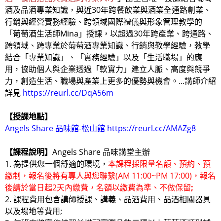
酒及品酒專業知識，與近30年跨餐飲業與酒業全通路創業、
行銷與經營實務經驗、跨領域國際禮儀與形象管理教學的
「葡萄酒生活師Mina」授課，以超過30年跨產業、跨通路、
跨領域、跨專業於葡萄酒專業知識、行銷與教學經驗，教學
結合「專業知識」、「實務經驗」以及「生活職場」的應
用，協助個人與企業透過「軟實力」建立人脈、高度與競爭
力，創造生活、職場與產業上更多的優勢與機會。...講師介紹
詳見
https://reurl.cc/DqA56m
【授課地點】
Angels Share 品味館-松山館
https://reurl.cc/AMAZg8
【課程說明】
Angels Share 品味講堂主辦
1. 為提供您一個舒適的環境，
本課程採限量名額、預約、預
繳制，報名後將有專人與您聯繫(AM 11:00~PM 17:00)，報名
後請於當日起2天內繳費，名額以繳費為準、不做保留
;
2. 課程費用包含講師授課、講義、品酒費用、品酒相關器具
以及場地等費用;