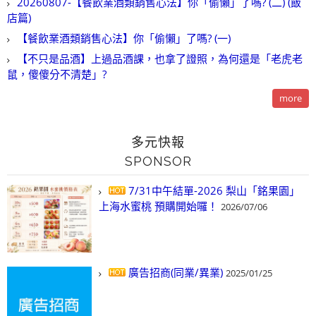
20260807-【餐飲業酒類銷售心法】你「偷懶」了嗎? (二) (飯
店篇)
【餐飲業酒類銷售心法】你「偷懶」了嗎? (一)
【不只是品酒】上過品酒課，也拿了證照，為何還是「老虎老
鼠，傻傻分不清楚」?
more
多元快報
SPONSOR
7/31中午結單-2026 梨山「銘果園」
上海水蜜桃 預購開始囉！
2026/07/06
廣告招商(同業/異業)
2025/01/25