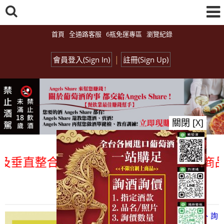
首頁
全通路客服
6瓶免運專區
瀏覽紀錄
|
會員登入(Sign In)
註冊(Sign Up)
關閉 [X]
直整合、一次購足」各國進口酒類商品 專業
總覽-促銷&活動
all events
【凡酒問Angels Share】線上選酒、詢