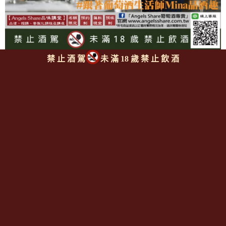
禁 止 酒 駕
未 滿 18 歲 禁 止 飲 酒
上一則
|
回上頁
|
下一則