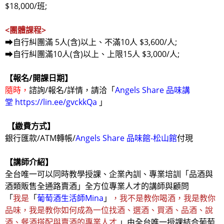
$18,000/班;
<團體課程>
➡自行糾團滿 5人(含)以上、不滿10人 $3,600/人;
➡自行糾團滿10人(含)以上、上限15人 $3,000/人;
【
報名/開課日期
】
隨時，
諮詢/報名/詳情，請洽「
Angels Share 品味講
堂
https://lin.ee/gvckkQa
」
【繳費方式】
銀行匯款/ATM轉帳/
Angels Share 品味館-松山館
付現
【講師介紹】
全台唯一可以同時教學授課、企業內訓、專業培訓「品酒與
酒類販售全通路賣酒」全方位專業人才的講師與顧問
「
我是
「
葡萄酒生活師Mina
」
，我不是教你喝酒，我是教你
品味，我是教你如何成為一位找酒、選酒、買酒、品酒、說
酒、餐酒搭配與賣酒的專業人才
」由全台唯一授課結合葡萄