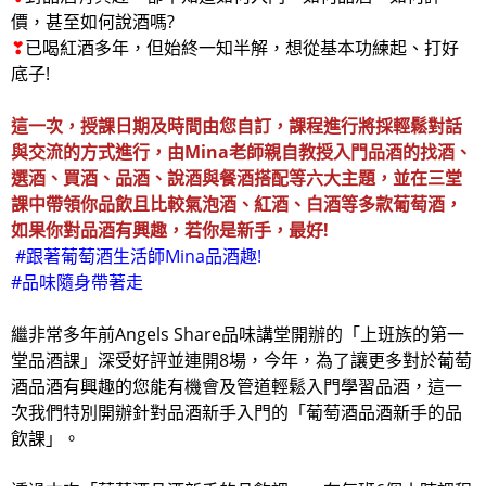
價，甚至如何說酒嗎?
❣
已喝紅酒多年，但始終一知半解，想從基本功練起、打好
底子!
這一次，授課日期及時間由您自訂，課程進行將採輕鬆對話
與交流的方式進行，由Mina老師親自教授入門品酒的找酒、
選酒、買酒、品酒、說酒與餐酒搭配等
六大主題，並在三堂
課中帶領你品飲且比較氣泡酒、紅酒、白酒等多款葡萄酒，
如果你對品酒有興趣，若你是新手，最好!
#跟著葡萄酒生活師Mina品酒趣!
#品味隨身帶著走
繼非常多年前Angels Share品味講堂開辦的「上班族的第一
堂品酒課」深受好評並連開8場，今年，為了讓更多對於葡萄
酒品酒有興趣的您能有機會及管道輕鬆入門學習品酒，這一
次我們特別開辦針對品酒新手入門的「葡萄酒品酒新手的品
飲課」。