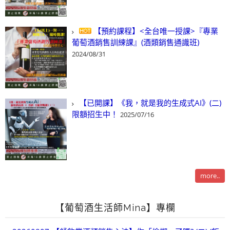
【預約課程】<全台唯一授課>『專業
葡萄酒銷售訓練課』(酒類銷售通識班)
2024/08/31
【已開課】《我，就是我的生成式AI》(二)
限額招生中！
2025/07/16
more..
【葡萄酒生活師Mina】專欄