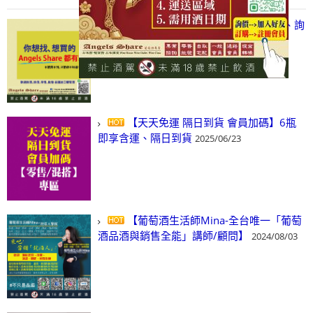
【凡酒問Angels Share】線上選酒、詢
(尋)酒、詢價、零售、批發，看這裡!
2024/03/01
【天天免運 隔日到貨 會員加碼】6瓶
即享含運、隔日到貨
2025/06/23
【葡萄酒生活師Mina-全台唯一「葡萄
酒品酒與銷售全能」講師/顧問】
2024/08/03