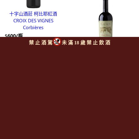
十字山酒莊 柯比耶紅酒
CROIX DES VIGNES
Corbières
$
600/瓶
禁 止 酒 駕
未 滿 18 歲 禁 止 飲 酒
開木斯酒莊 特選卡本內蘇維
濃紅酒
CAYMUS Special Selection
Cabernet Sauvignon
$
9,000/瓶Bottle
若林酒莊 阿斯堤莫斯卡托微
甜微氣泡白酒
ZONIN Conti Buneis
Moscato D'Asti