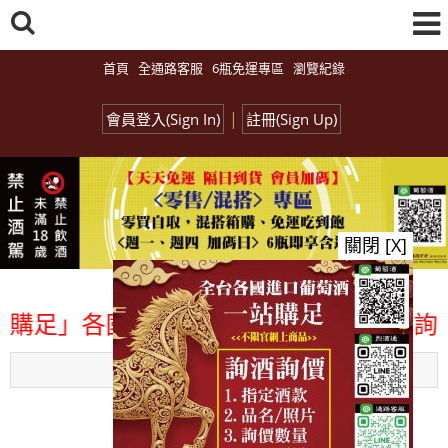
首頁
全通路客服
6瓶免運專區
瀏覽紀錄
|
會員登入(Sign In)
註冊(Sign Up)
關閉 [X]
各國進口酒類商品 專業詢(尋)酒詢價零售
Menu
總覽-促銷&活動
all events