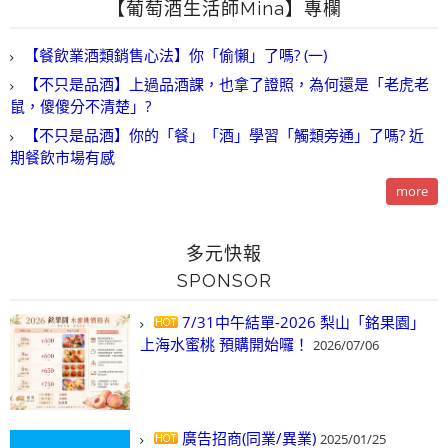
【葡萄酒生活師Mina】專欄
【餐飲業酒類銷售心法】你「偷懶」了嗎? (一)
【不只是品酒】上過品酒課，也拿了證照，為何還是「老虎老
鼠，傻傻分不清楚」?
【不只是品酒】你的「餐」「酒」學習「觸類旁通」了嗎? 近
期餐飲市場有感
more
多元快報
SPONSOR
7/31中午結單-2026 梨山「銘果園」
上海水蜜桃 預購開始囉！
2026/07/06
廣告招商(同業/異業)
2025/01/25