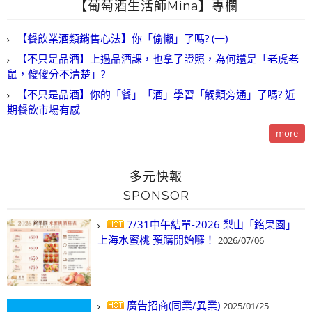
【葡萄酒生活師Mina】專欄
【餐飲業酒類銷售心法】你「偷懶」了嗎? (一)
【不只是品酒】上過品酒課，也拿了證照，為何還是「老虎老
鼠，傻傻分不清楚」?
【不只是品酒】你的「餐」「酒」學習「觸類旁通」了嗎? 近
期餐飲市場有感
more
多元快報
SPONSOR
7/31中午結單-2026 梨山「銘果園」
上海水蜜桃 預購開始囉！
2026/07/06
廣告招商(同業/異業)
2025/01/25