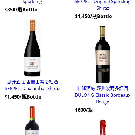
Sparkling
SEPPELT Original Sparkling
Shiraz
$
850/瓶Bottle
$
1,450/瓶Bottle
思奔酒莊 查蘭山希哈紅酒
SEPPELT Chalambar Shiraz
杜隆酒廠 經典波爾多紅酒
DULONG Classic Bordeaux
$
1,450/瓶Bottle
Rouge
$
600/瓶