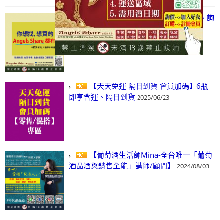
【凡酒問Angels Share】線上選酒、詢
(尋)酒、詢價、零售、批發，看這裡!
2024/03/01
【天天免運 隔日到貨 會員加碼】6瓶
即享含運、隔日到貨
2025/06/23
【葡萄酒生活師Mina-全台唯一「葡萄
酒品酒與銷售全能」講師/顧問】
2024/08/03