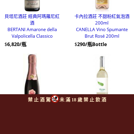
貝塔尼酒莊 經典阿瑪羅尼紅
卡內拉酒莊 不甜粉紅氣泡酒
酒
200ml
BERTANI Amarone della
CANELLA Vino Spumante
Valpolicella Classico
Brut Rosé 200ml
$
6,820/瓶
$
290/瓶Bottle
禁 止 酒 駕
未 滿 18 歲 禁 止 飲 酒
波特嘉酒廠 詩人酒窖系列 玫
桑托斯利馬莊園 綠羽毛白酒
瑰微甜氣泡酒 200ml
(綠酒)
BOTTEGA S.P.A La Cantina
SANTOS LIME Pluma Vinho