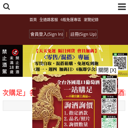
首頁
全通路客服
6瓶免運專區
瀏覽紀錄
|
會員登入(Sign In)
註冊(Sign Up)
關閉 [X]
」各國進口酒類商品 專業詢(尋)酒詢價零
Menu
總覽-促銷&活動
all events