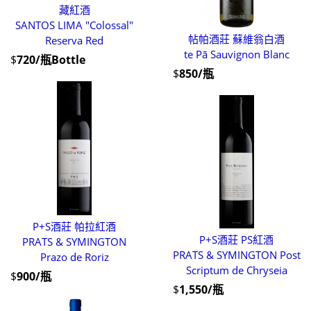
藏紅酒
SANTOS LIMA "Colossal"
帖帕酒莊 蘇維翁白酒
Reserva Red
te Pā Sauvignon Blanc
$
720/瓶Bottle
$
850/瓶
P+S酒莊 帕拉紅酒
P+S酒莊 PS紅酒
PRATS & SYMINGTON
PRATS & SYMINGTON Post
Prazo de Roriz
Scriptum de Chryseia
$
900/瓶
$
1,550/瓶