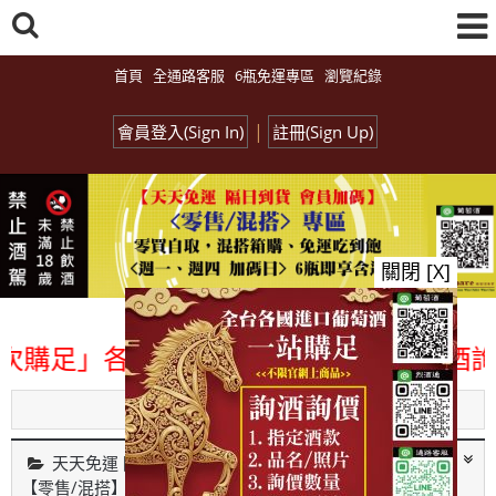
首頁
全通路客服
6瓶免運專區
瀏覽紀錄
|
會員登入(Sign In)
註冊(Sign Up)
關閉 [X]
各國進口酒類商品 專業詢(尋)酒詢價零
Menu
天天免運 隔日到貨 會員加碼
【零售/混搭】專區 Retail Wines