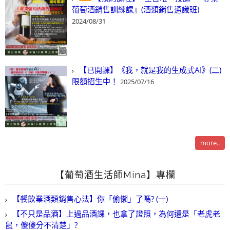
葡萄酒銷售訓練課』(酒類銷售通識班)
2024/08/31
【已開課】《我，就是我的生成式AI》(二)
限額招生中！
2025/07/16
more..
【葡萄酒生活師Mina】專欄
【餐飲業酒類銷售心法】你「偷懶」了嗎? (一)
【不只是品酒】上過品酒課，也拿了證照，為何還是「老虎老
鼠，傻傻分不清楚」?