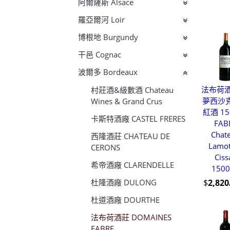
阿爾薩斯 Alsace
羅亞爾河 Loir
博根地 Burgundy
干邑 Cognac
波爾多 Bordeaux
法布荷酒
村莊酒&級數酒 Chateau
夢西沙
Wines & Grand Crus
紅酒 15
卡斯特酒廠 CASTEL FRERES
FAB
Chat
西隆酒莊 CHATEAU DE
Lamot
CERONS
Ciss
希帝酒廠 CLARENDELLE
150
$
2,82
杜隆酒廠 DULONG
杜道酒廠 DOURTHE
法布荷酒莊 DOMAINES
FABRE