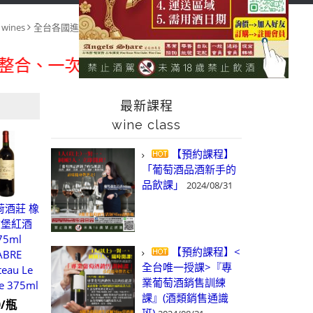
首頁
全台各國進口葡萄酒
wines
全台各國進口葡萄酒 wines
依商品 產區&酒廠 搜尋
search by region & winery
一次購足」各國進口酒類商品 專業詢(尋
最新課程
wine class
【預約課程】
「葡萄酒品酒新手的
品飲課」
2024/08/31
荷酒莊 橡
古堡紅酒
75ml
【預約課程】<
ABRE
全台唯一授課>『專
teau Le
業葡萄酒銷售訓練
e 375ml
課』(酒類銷售通識
0/瓶