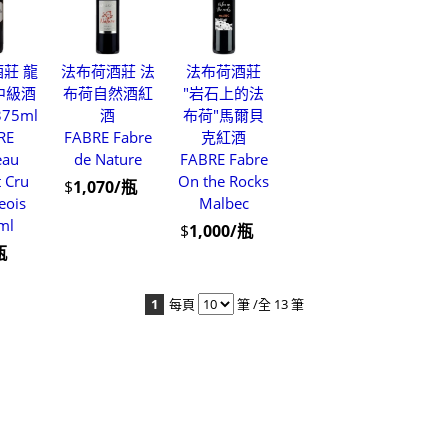
莊 龍
法布荷酒莊 法
法布荷酒莊
中級酒
布荷自然酒紅
"岩石上的法
75ml
酒
布荷"馬爾貝
RE
FABRE Fabre
克紅酒
eau
de Nature
FABRE Fabre
 Cru
On the Rocks
$
1,070/瓶
eois
Malbec
ml
$
1,000/瓶
瓶
1
每頁
筆 /全 13 筆