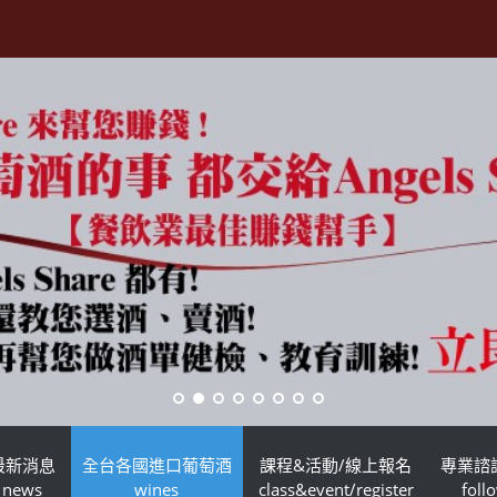
最新消息
全台各國進口葡萄酒
課程&活動/線上報名
專業諮
news
wines
class&event/register
foll