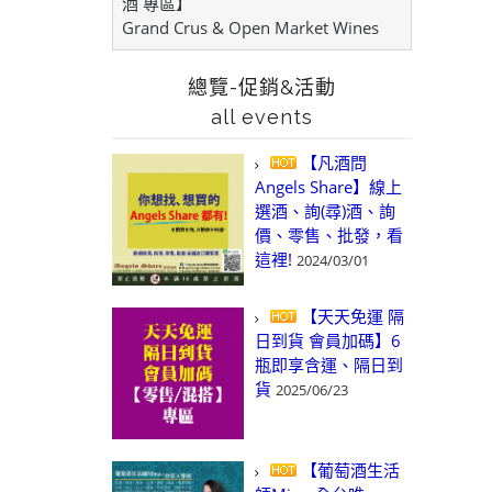
酒 專區】
Grand Crus & Open Market Wines
總覽-促銷&活動
all events
【凡酒問
Angels Share】線上
選酒、詢(尋)酒、詢
價、零售、批發，看
這裡!
2024/03/01
【天天免運 隔
日到貨 會員加碼】6
瓶即享含運、隔日到
貨
2025/06/23
【葡萄酒生活