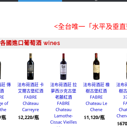
<全台唯一「水平及垂直整合、
各國進口葡萄酒 wines
莊 傳
法布荷酒莊 卡
法布荷酒莊 拉
法布荷酒莊 橡
法布
酒
艾爾古堡紅酒
夢西沙克古堡
樹古堡紅酒
樹
RE
FABRE
老藤紅酒
FABRE
3
ge of
Château
FABRE
Chateau Le
F
the
Carreyre
Chateau
Chene
Cha
Lamothe-
Chen
0/瓶
$
2,220/瓶
$
1,120/瓶
Cissac Vieilles
$
67