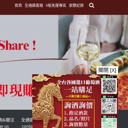
首頁
全通路客服
6瓶免運專區
瀏覽紀錄
關閉 [X]
詢&關注
全通路客服
台灣酒商聯盟
ow us
contact us
TWSMA