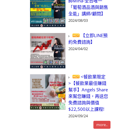
師Mina-全台唯一
「葡萄酒品酒與銷售
全能」講師/顧問】
2024/08/03
【立即LINE預
約免費諮詢】
2024/04/02
<餐飲業限定
>【餐飲業最佳賺錢
幫手】Angels Share
來幫您賺錢，再送您
免費諮詢與價值
$22,500以上課程!
2024/09/24
more..