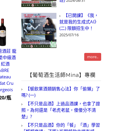
班)
2024/08/31
【已開課】《我，
就是我的生成式AI》
(二) 限額招生中！
2025/07/16
荷酒莊 龍
more..
堡中級酒
 紅酒
ABRE
【葡萄酒生活師Mina】專欄
ateau
dat Cru
【餐飲業酒類銷售心法】你「偷懶」了
rgeois
嗎? (一)
120/瓶
【不只是品酒】上過品酒課，也拿了證
照，為何還是「老虎老鼠，傻傻分不清
楚」?
【不只是品酒】你的「餐」「酒」學習