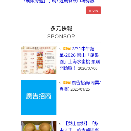
「觸類旁通」了嗎? 近期餐飲市場有感
more
多元快報
SPONSOR
7/31中午結
單-2026 梨山「銘果
園」上海水蜜桃 預購
開始囉！
2026/07/06
廣告招商(同業/
異業)
2025/01/25
【梨山雪梨】「梨
中之王」的雪梨即將