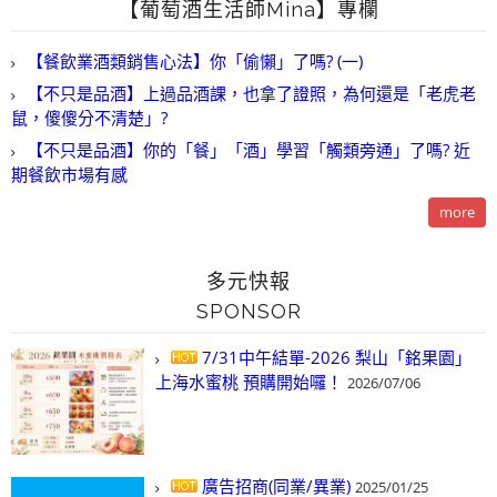
【葡萄酒生活師Mina】專欄
【餐飲業酒類銷售心法】你「偷懶」了嗎? (一)
【不只是品酒】上過品酒課，也拿了證照，為何還是「老虎老
鼠，傻傻分不清楚」?
【不只是品酒】你的「餐」「酒」學習「觸類旁通」了嗎? 近
期餐飲市場有感
more
多元快報
SPONSOR
7/31中午結單-2026 梨山「銘果園」
上海水蜜桃 預購開始囉！
2026/07/06
廣告招商(同業/異業)
2025/01/25