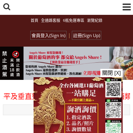
首頁
全通路客服
6瓶免運專區
瀏覽紀錄
|
會員登入(Sign In)
註冊(Sign Up)
關閉 [X]
平及垂直整合、一次購足」各國進口酒類商品
Menu
總覽-促銷&活動
all events