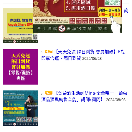
【凡酒問Angels Share】線上選酒、詢
(尋)酒、詢價、零售、批發，看這裡!
2024/03/01
【天天免運 隔日到貨 會員加碼】6瓶
即享含運、隔日到貨
2025/06/23
【葡萄酒生活師Mina-全台唯一「葡萄
酒品酒與銷售全能」講師/顧問】
2024/08/03