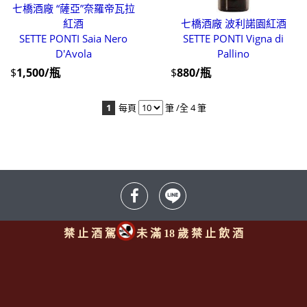
七橋酒廠 “薩亞”奈羅帝瓦拉
紅酒
七橋酒廠 波利諾園紅酒
SETTE PONTI Saia Nero
SETTE PONTI Vigna di
D'Avola
Pallino
$
1,500/瓶
$
880/瓶
1
每頁
筆 /全 4 筆
禁 止 酒 駕
未 滿 18 歲 禁 止 飲 酒
Since 2008
<全台唯一「水平及垂直整合、一次購足」各國進口酒類商品 專