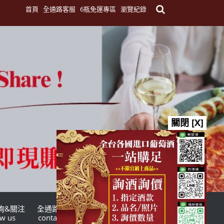
首頁
全通路客服
6瓶免運專區
瀏覽紀錄
關閉 [X]
詢&關注
全通路客服
台灣酒商聯盟
ow us
contact us
TWSMA