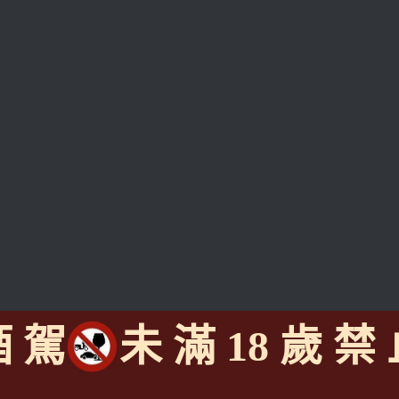
酒 駕
未 滿 18 歲 禁