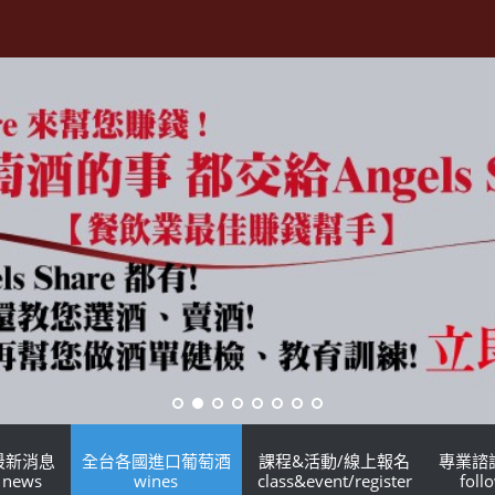
最新消息
全台各國進口葡萄酒
課程&活動/線上報名
專業諮
news
wines
class&event/register
foll