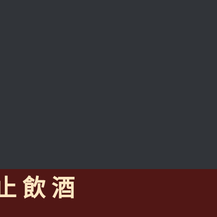
 止 飲 酒