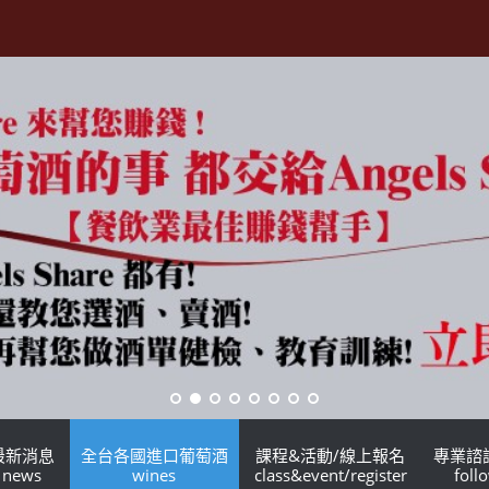
最新消息
全台各國進口葡萄酒
課程&活動/線上報名
專業諮
news
wines
class&event/register
foll