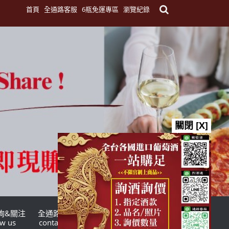
首頁
全通路客服
6瓶免運專區
瀏覽紀錄
關閉 [X]
詢&關注
全通路客服
台灣酒商聯盟
ow us
contact us
TWSMA