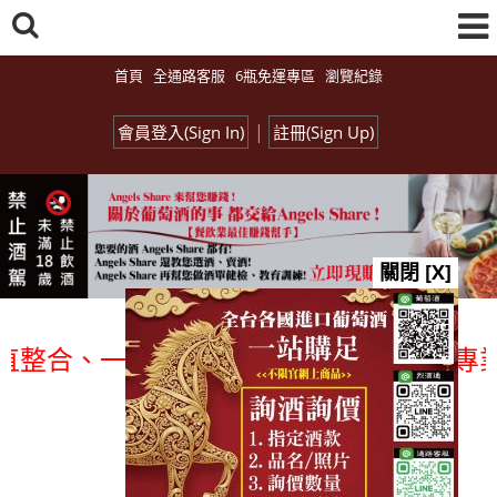
首頁
全通路客服
6瓶免運專區
瀏覽紀錄
|
會員登入(Sign In)
註冊(Sign Up)
關閉 [X]
、一次購足」各國進口酒類商品 專業詢(尋
總覽-促銷&活動
all events