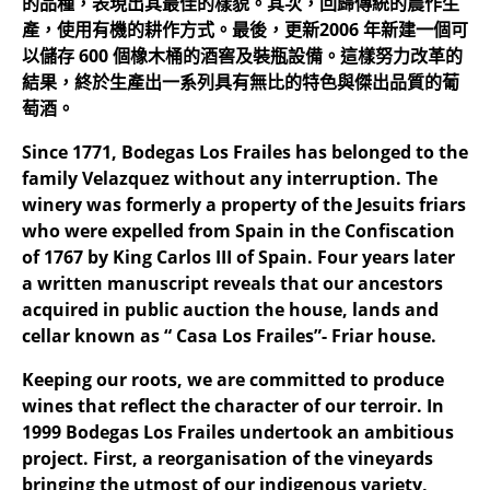
的品種，表現出其最佳的樣貌。其次，回歸傳統的農作生
產，使用有機的耕作方式。最後，更新2006 年新建一個可
以儲存 600 個橡木桶的酒窖及裝瓶設備。這樣努力改革的
結果，終於生產出一系列具有無比的特色與傑出品質的葡
萄酒。
Since 1771, Bodegas Los Frailes has belonged to the
family Velazquez without any interruption. The
winery was formerly a property of the Jesuits friars
who were expelled from Spain in the Confiscation
of 1767 by King Carlos III of Spain. Four years later
a written manuscript reveals that our ancestors
acquired in public auction the house, lands and
cellar known as “ Casa Los Frailes”- Friar house.
Keeping our roots, we are committed to produce
wines that reflect the character of our terroir. In
1999 Bodegas Los Frailes undertook an ambitious
project. First, a reorganisation of the vineyards
bringing the utmost of our indigenous variety,