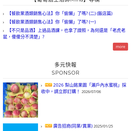
【餐飲業酒類銷售心法】你「偷懶」了嗎? (二) (飯店篇)
【餐飲業酒類銷售心法】你「偷懶」了嗎? (一)
【不只是品酒】上過品酒課，也拿了證照，為何還是「老虎老
鼠，傻傻分不清楚」?
more
多元快報
SPONSOR
2026 梨山銘果園「瀨戶內水蜜桃」採
收中，請立即訂購！
2026/07/06
廣告招商(同業/異業)
2025/01/25