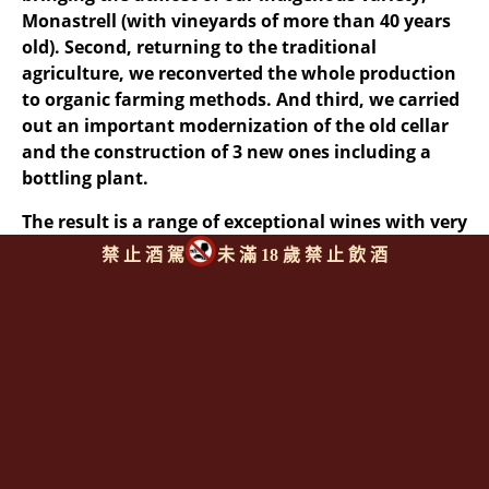
Monastrell (with vineyards of more than 40 years
old). Second, returning to the traditional
agriculture, we reconverted the whole production
to organic farming methods. And third, we carried
out an important modernization of the old cellar
and the construction of 3 new ones including a
bottling plant.
The result is a range of exceptional wines with very
unique personalities and great quality.
禁 止 酒 駕
未 滿 18 歲 禁 止 飲 酒
同類型推薦商品
上一則
|
回上頁