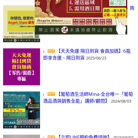
【凡酒問Angels Share】線上選酒、詢
(尋)酒、詢價、零售、批發，看這裡!
2024/03/01
【天天免運 隔日到貨 會員加碼】6瓶
即享含運、隔日到貨
2025/06/23
【葡萄酒生活師Mina-全台唯一「葡萄
酒品酒與銷售全能」講師/顧問】
2024/08/03
【立即LINE預約免費諮詢】
2024/04/02