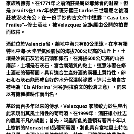
家族所擁有。在1771年之前酒莊是屬於耶穌會的財產，但
是 Jesuits在1767年被西班牙國王Carlos三世驅逐之後酒
莊被沒收充公。在一份手抄的古文件中透露 “ Casa Los
Frailes”--修士酒莊，被Velazquez 家族經由公開的拍賣
而取得。
酒莊位於Valencia省，離地中海只有80公里遠，在享有獨
特地中海-大陸型氣候氣候的海拔700公尺高的山丘上。土
壤是沙質石灰岩的石頭和卵石，在海拔600公尺高的山谷
底部，土壤是石灰石、富含腐殖質的粘土，這意味著在修
士酒莊的葡萄園，具有適合生產好酒的兩種土質特性，卵
石和石灰石能形成良好的水分保濕與滲透。這片土地自古
被稱為 ' Els Alforins' 河谷(阿拉伯文的穀倉之意），向來
以有機種植耕作而出名。
基於兩百多年以來的傳承，Velazquez 家族致力於生產出
能表現出其風土特性的葡萄酒。在1999年，酒莊雄心壯志
的展開不凡的規劃；首先，竭盡所能的整頓有著四十年以
上樹齡的Monastrell品種葡萄園，將此具有當地風土特色