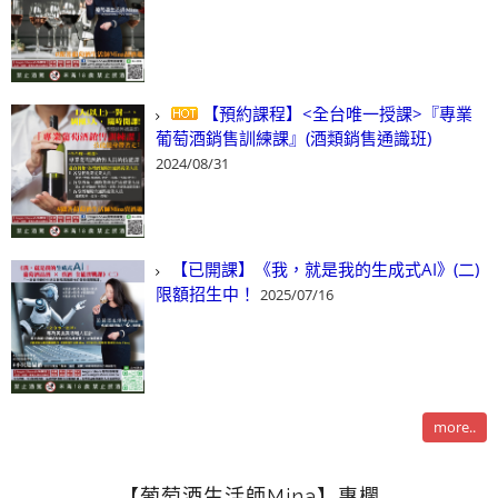
【預約課程】<全台唯一授課>『專業
葡萄酒銷售訓練課』(酒類銷售通識班)
2024/08/31
【已開課】《我，就是我的生成式AI》(二)
限額招生中！
2025/07/16
more..
【葡萄酒生活師Mina】專欄