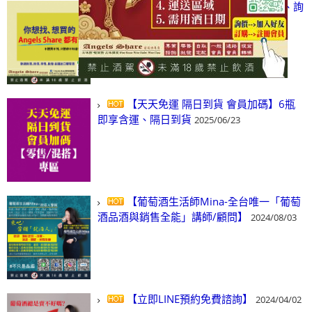
【凡酒問Angels Share】線上選酒、詢
(尋)酒、詢價、零售、批發，看這裡!
2024/03/01
【天天免運 隔日到貨 會員加碼】6瓶
即享含運、隔日到貨
2025/06/23
【葡萄酒生活師Mina-全台唯一「葡萄
酒品酒與銷售全能」講師/顧問】
2024/08/03
【立即LINE預約免費諮詢】
2024/04/02