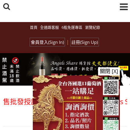
Select Language
▼
首頁
全通路客服
6瓶免運專區
瀏覽紀錄
|
會員登入(Sign In)
註冊(Sign Up)
關閉 [X]
授課全通路供應平台>
『Angels Sha
總覽-促銷&活動
all events