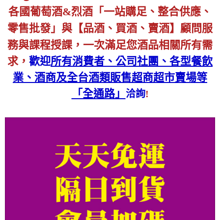
各國葡萄酒&烈酒
「一站購足、整合供應、
零售批發」與【品酒、買酒、賣酒】顧問服
務與課程授課
，
一次滿足您酒品相關所有需
求，
歡迎
所有消費者、公司社團、各型餐飲
業、酒商及全台酒類販售超商超市賣場等
「全通路」
洽詢
!