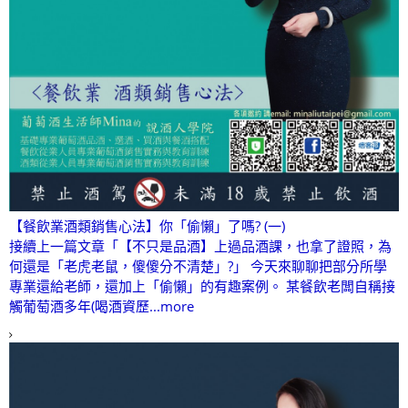
【餐飲業酒類銷售心法】你「偷懶」了嗎? (一)
接續上一篇文章「【不只是品酒】上過品酒課，也拿了證照，為
何還是「老虎老鼠，傻傻分不清楚」?」 今天來聊聊把部分所學
專業還給老師，還加上「偷懶」的有趣案例。 某餐飲老闆自稱接
觸葡萄酒多年(喝酒資歷...more