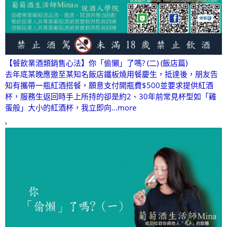
【餐飲業酒類銷售心法】你「偷懶」了嗎? (二) (飯店篇)
去年底某晚應邀至某知名飯店鐵板燒用餐慶生，抵達後，朋友告
知有攜帶一瓶紅酒搭餐，願意支付開瓶費$500並要求提供紅酒
杯，服務生返回時手上所持的卻是約2、30年前常見杯型如「雞
蛋般」大小的紅酒杯，我立即向...more