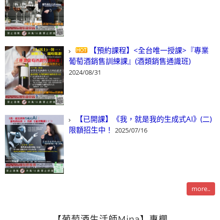
【預約課程】<全台唯一授課>『專業
葡萄酒銷售訓練課』(酒類銷售通識班)
2024/08/31
【已開課】《我，就是我的生成式AI》(二)
限額招生中！
2025/07/16
more..
【葡萄酒生活師Mina】專欄