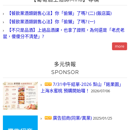
【餐飲業酒類銷售心法】你「偷懶」了嗎? (二) (飯店篇)
【餐飲業酒類銷售心法】你「偷懶」了嗎? (一)
【不只是品酒】上過品酒課，也拿了證照，為何還是「老虎老
鼠，傻傻分不清楚」?
more
多元快報
SPONSOR
7/31中午結單-2026 梨山「銘果園」
上海水蜜桃 預購開始囉！
2026/07/06
廣告招商(同業/異業)
2025/01/25