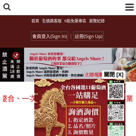
首頁
全通路客服
6瓶免運專區
瀏覽紀錄
|
會員登入(Sign In)
註冊(Sign Up)
關閉 [X]
、一次購足」各國進口酒類商品 專業詢(
總覽-促銷&活動
all events