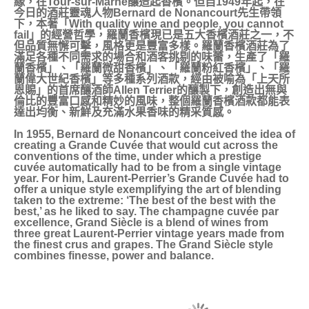
緣，在Tour-sur-Marne釀造起香檳。但自1949年起，在
今日的酒莊靈魂人物Bernard de Nonancourt先生帶領
下，本著「With quality wine and people, you cannot
fail」的經營哲學，羅蘭香檳現已是五大香檳酒莊之一，不
但品質無懈可擊，風格更是豐富多樣。羅蘭香檳酒莊為了
滿足各種不同需求的場合和酒客挑剔的味蕾，生產了「羅
蘭香檳」、「羅蘭微甜香檳」、「羅蘭粉紅香檳」、「羅
蘭偉大世紀香檳」等多種系列酒款，經由被喻為「上天所
恩賜」的首席釀酒師Allen Terrier的釀製下，創造出無與
倫比的豐富口感和精妙的風味，整個羅蘭香檳酒款都能表
達出均衡、新鮮及充滿水果香味的精采質感。
In 1955, Bernard de Nonancourt conceived the idea of
creating a Grande Cuvée that would cut across the
conventions of the time, under which a prestige
cuvée automatically had to be from a single vintage
year. For him, Laurent-Perrier’s Grande Cuvée had to
offer a unique style exemplifying the art of blending
taken to the extreme: ‘The best of the best with the
best,’ as he liked to say. The champagne cuvée par
excellence, Grand Siècle is a blend of wines from
three great Laurent-Perrier vintage years made from
the finest crus and grapes. The Grand Siècle style
combines finesse, power and balance.