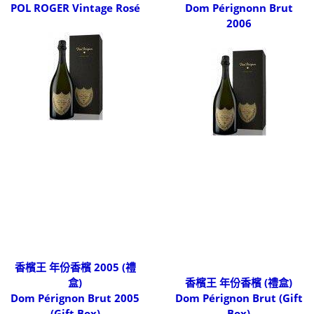
POL ROGER Vintage Rosé
Dom Pérignonn Brut
2006
香檳王 年份香檳 2005 (禮
盒)
香檳王 年份香檳 (禮盒)
Dom Pérignon Brut 2005
Dom Pérignon Brut (Gift
(Gift Box)
Box)