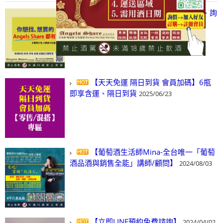
【凡酒問Angels Share】線上選酒、詢
(尋)酒、詢價、零售、批發，看這裡!
2024/03/01
【天天免運 隔日到貨 會員加碼】6瓶
即享含運、隔日到貨
2025/06/23
【葡萄酒生活師Mina-全台唯一「葡萄
酒品酒與銷售全能」講師/顧問】
2024/08/03
【立即LINE預約免費諮詢】
2024/04/02