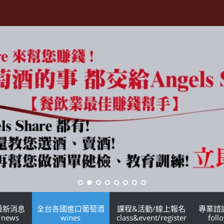
最新消息
全台各國進口葡萄酒
課程&活動/線上報名
專業諮
news
wines
class&event/register
foll