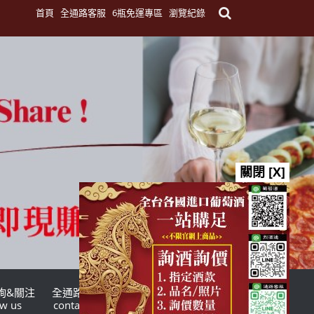
首頁
全通路客服
6瓶免運專區
瀏覽紀錄
關閉 [X]
詢&關注
全通路客服
台灣酒商聯盟
ow us
contact us
TWSMA