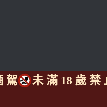
酒 駕
未 滿 18 歲 禁