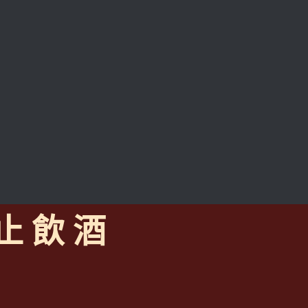
 止 飲 酒