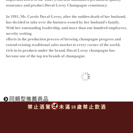
assurance and product Duval-Leroy Champagne consistency.
In 1991, Ms. Carole Duval-Leroy, after the sudden death of her husband,
has decided to take over the business owned by her husband's family.
With her outstanding leadership, and more than one hundred employees,
novelty seeking
efforts in the production process of brewing champagne progress and
extend existing traditional sales market to every corner of the world,
rich in its products under the brand, Duval-Leroy champagne has
become one of the top ten brands of champagne.
同類型推薦商品
禁 止 酒 駕
未 滿 18 歲 禁 止 飲 酒
回上頁
|
下一則