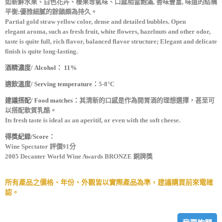
如新鮮水果、
白色花卉、榛果等氣味、口感相當飽滿, 香味豐富, 味道的結構
平衡;
優雅細膩的餘韻頗為持久。
Partial gold straw yellow color, dense and detailed bubbles. Open
elegant
aroma, such as fresh fruit, white flowers, hazelnuts and other odor,
taste is
quite full, rich flavor, balanced flavor structure; Elegant and delicate
finish
is quite long-lasting.
酒精濃度/ Alcohol：
11%
適飲溫度/ Serving temperature：
5-8°C
建議搭配/ Food matches：
其清新的口感是作為開胃酒的理想選擇，甚至可
以搭配軟質乳酪。
Its fresh taste is ideal as an aperitif, or even with the soft cheese.
得獎紀錄/Score：
Wine Spectator 評價91分
2005 Decanter World Wine Awards BRONZE 銅牌獎
所有產品之價格、年份、外觀皆以實際產品為準，建議購買前來電確
認。