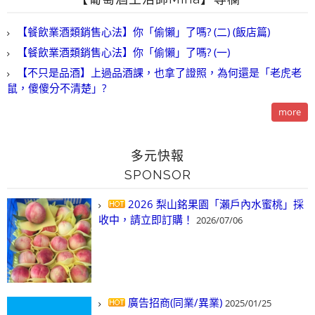
【餐飲業酒類銷售心法】你「偷懶」了嗎? (二) (飯店篇)
【餐飲業酒類銷售心法】你「偷懶」了嗎? (一)
【不只是品酒】上過品酒課，也拿了證照，為何還是「老虎老
鼠，傻傻分不清楚」?
more
多元快報
SPONSOR
2026 梨山銘果園「瀨戶內水蜜桃」採
收中，請立即訂購！
2026/07/06
廣告招商(同業/異業)
2025/01/25