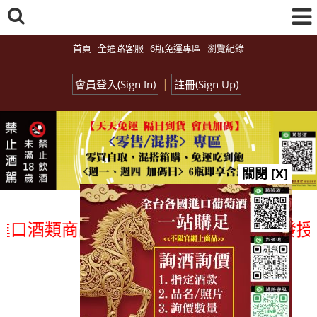
首頁
全通路客服
6瓶免運專區
瀏覽紀錄
|
會員登入(Sign In)
註冊(Sign Up)
關閉 [X]
酒類商品 專業詢(尋)酒詢價零售批發授課
總覽-促銷&活動
all events