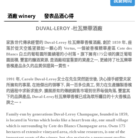
我要詢問
酒廠 winery
發表品酒心得
DUVAL-LEROY -杜瓦樂華酒廠
家族世代傳承經營的 Duval-Leroy 杜瓦樂華香檳酒廠, 創於 1859 年, 座
落於從天空遙望猶如一顆心的 Vertus, 一個被香檳精華產區 Cote des
Blancs 白丘的葡萄園所圍繞著的小村落。旗下擁有175公頃的廣泛葡萄
園面積, 豐富的釀酒資源, 是酒廠相當重要的資產之一, 更維持了杜瓦樂華
香檳產品永久的品質保證與一貫性。
1991 年, Carole Duval-Leroy女士在先生突然逝世後, 決心接手經營夫家
所擁有的事業, 在她傑出的領導下, 與一百多位員工, 努力在生產釀製香檳
的過程中求新求進步, 擴展原有的傳統銷售市場到世界每個角落, 豐富其
下的品牌產品, Duval-Leroy杜瓦樂華香檳已成為眾所矚目的十大香檳品
牌之一。
Family-run by generations Duval-Leroy Champagne, founded in 1859,
is located in Vertus which looks like a heart from sky, one small village
which is surrounding by Cote des Blancs Champagne area. Owns 175
hectares of extensive vineyard area, rich wine resources, is one of the
important assets of the winery, but also maintain a permanent quality