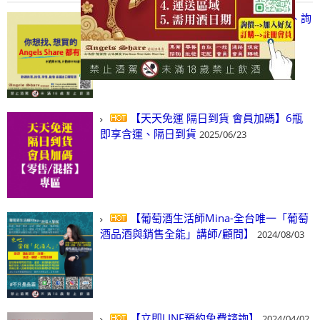
【凡酒問Angels Share】線上選酒、詢
(尋)酒、詢價、零售、批發，看這裡!
2024/03/01
【天天免運 隔日到貨 會員加碼】6瓶
即享含運、隔日到貨
2025/06/23
【葡萄酒生活師Mina-全台唯一「葡萄
酒品酒與銷售全能」講師/顧問】
2024/08/03
【立即LINE預約免費諮詢】
2024/04/02