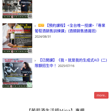
【預約課程】<全台唯一授課>『專業
葡萄酒銷售訓練課』(酒類銷售通識班)
2024/08/31
【已開課】《我，就是我的生成式AI》(二)
限額招生中！
2025/07/16
more..
【葡萄酒生活師Mina】專欄