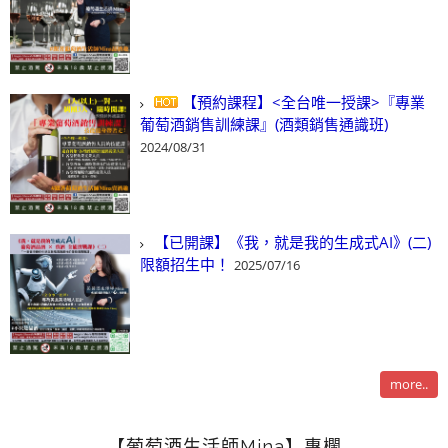
【預約課程】<全台唯一授課>『專業
葡萄酒銷售訓練課』(酒類銷售通識班)
2024/08/31
【已開課】《我，就是我的生成式AI》(二)
限額招生中！
2025/07/16
more..
【葡萄酒生活師Mina】專欄