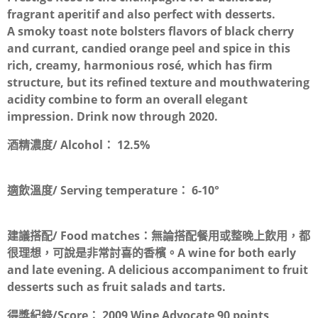
fragrant aperitif and also perfect with desserts.
A smoky toast note bolsters flavors of black cherry
and currant, candied orange peel and spice in this
rich, creamy, harmonious rosé, which has firm
structure, but its refined texture and mouthwatering
acidity combine to form an overall elegant
impression. Drink now through 2020.
酒精濃度/ Alcohol：
12.5%
適飲溫度/ Serving temperature：
6-10°
建議搭配/ Food matches：
無論搭配餐用或整晚上飲用，都
很理想，可說是非常討喜的香檳。A wine for both early
and late evening. A delicious accompaniment to fruit
desserts such as fruit salads and tarts.
得獎紀錄/Score：
2009 Wine Advocate 90 points