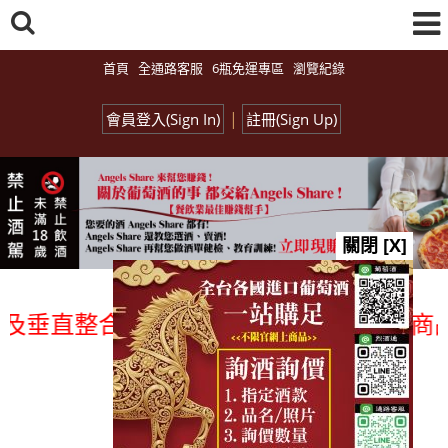
首頁
全通路客服
6瓶免運專區
瀏覽紀錄
|
會員登入(Sign In)
註冊(Sign Up)
關閉 [X]
垂直整合、一次購足」各國進口酒類商品 專
總覽-促銷&活動
all events