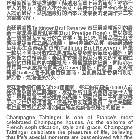
廷爵香檳品質穩定優雅，除選用品質上乘的葡萄，亦靠一
群人的努力，這群人不分男女，共有十位每年全心全意投
入試酒過程，以挑選最好的酒來完成最後的混調作第二次
的香檳發酵。
泰廷爵香檳Taittinger Brut Reserve 泰廷爵香檳系列的最
新一款是豪華粉紅香檳(Brut Prestige Rose)，是以黎恩
區一級碧諾瓦葡萄汁的白香檳，加上15%同樣品種之紅香
檳酒混調而成之絕品佳釀。 無可非議的品質─泰廷爵酒廠
每年都生產泰廷爵香檳(Taittinger Brut Reserve)，這是
一款以不同年份收成之黑皮諾及夏多娜葡萄細心釀造，調
配均衡之香檳美酒。泰廷爵香檳酒廠因有廣大的葡萄園並
全位於香檳區內的精華地段，葡萄經精挑細選，同時亦只
採用第一次壓榨的葡萄液(Cuvee)釀造，而將第二次的葡
萄液(Tailles)售予其他香檳酒商，因此泰廷爵香檳特別新
鮮芳香，氣泡優美持久。
泰廷爵香檳行銷全球120個國家，每年約有超過75000人前
往法國參觀泰廷爵酒廠，泰廷爵所出產的香檳深受世人喜
愛，更是國宴上常被選用的品牌。英國查理王子和黛安娜
王妃之世紀婚禮喜宴，便是飲用泰廷爵香檳，無怪美國影
歌巨星芭芭拉史翠珊公開宣稱泰廷爵香檳是她的最愛。
Champagne Taittinger is one of France’s most
celebrated Champagne houses. As the epitome of
French sophistication, style and grace, Champagne
Taittinger celebrates the pleasures of life, believing
that life’s special moments are best enjoyed with fine