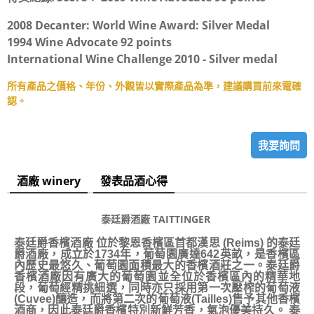
2008 Decanter: World Wine Award: Silver Medal
1994 Wine Advocate 92 points
International Wine Challenge 2010 - Silver medal
所有產品之價格、年份、外觀皆以實際產品為準，建議購買前來電確
認。
我要詢問
酒廠 winery
發表品酒心得
泰廷爵酒廠 TAITTINGER
泰廷爵香檳酒廠 位於黎恩香檳區首都漢思 (Reims) 的泰廷
爵酒廠，成立於1734年，葡萄園廣達642英畝，是香檳區
內歷史最悠久、葡萄園面積最大的香檳酒莊之一。泰廷爵
香檳酒廠因有廣大的葡萄園並全位於香檳區內的精華地
段，葡萄經精挑細選，同時亦只採用第一次壓榨的葡萄液
(Cuvee)釀造，而將第二次的葡萄液(Tailles)售予其他香檳
酒商，因此泰廷爵香檳特別新鮮芳香，氣泡優美持久。 泰