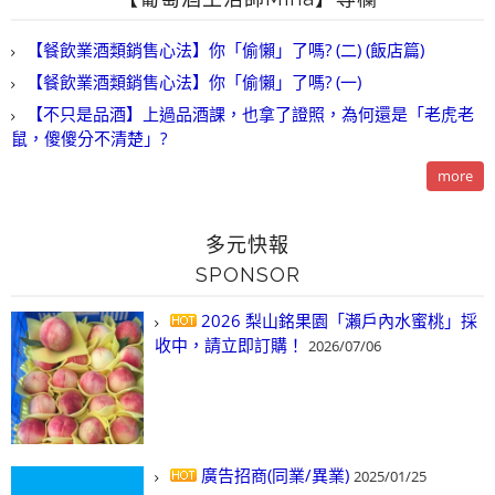
【餐飲業酒類銷售心法】你「偷懶」了嗎? (二) (飯店篇)
【餐飲業酒類銷售心法】你「偷懶」了嗎? (一)
【不只是品酒】上過品酒課，也拿了證照，為何還是「老虎老
鼠，傻傻分不清楚」?
more
多元快報
SPONSOR
2026 梨山銘果園「瀨戶內水蜜桃」採
收中，請立即訂購！
2026/07/06
廣告招商(同業/異業)
2025/01/25