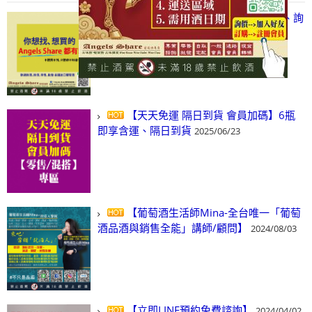
【凡酒問Angels Share】線上選酒、詢
(尋)酒、詢價、零售、批發，看這裡!
2024/03/01
【天天免運 隔日到貨 會員加碼】6瓶
即享含運、隔日到貨
2025/06/23
【葡萄酒生活師Mina-全台唯一「葡萄
酒品酒與銷售全能」講師/顧問】
2024/08/03
【立即LINE預約免費諮詢】
2024/04/02