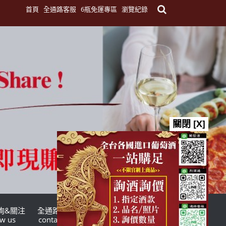
首頁
全通路客服
6瓶免運專區
瀏覽紀錄
關閉 [X]
詢&關注
全通路客服
台灣酒商聯盟
ow us
contact us
TWSMA