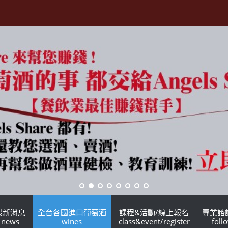
最新消息
全台各國進口葡萄酒
課程&活動/線上報名
專業諮
news
wines
class&event/register
foll