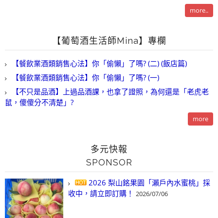
more..
【葡萄酒生活師Mina】專欄
【餐飲業酒類銷售心法】你「偷懶」了嗎? (二) (飯店篇)
【餐飲業酒類銷售心法】你「偷懶」了嗎? (一)
【不只是品酒】上過品酒課，也拿了證照，為何還是「老虎老
鼠，傻傻分不清楚」?
more
多元快報
SPONSOR
2026 梨山銘果園「瀨戶內水蜜桃」採
收中，請立即訂購！
2026/07/06