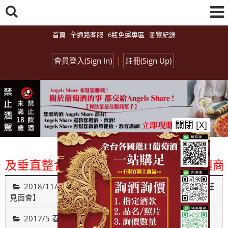
首頁
全通路客服
6瓶免運專區
瀏覽紀錄
|
會員登入(Sign In)
註冊(Sign Up)
關閉 [X]
垂直整合、一次購足」各國進口酒類商品 專
2018/11/26【Monday Red 之 遇見葡萄牙古城貴族酒莊
見面會】
2017/5 春之氣泡酒試飲博覽會