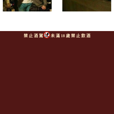
禁 止 酒 駕
未 滿 18 歲 禁 止 飲 酒
Since 2008
<全台唯一「水平及垂直整合、一次購足」各國進口酒類商品 專
業詢(尋)酒詢價零售批發授課
全通路供應
平台>