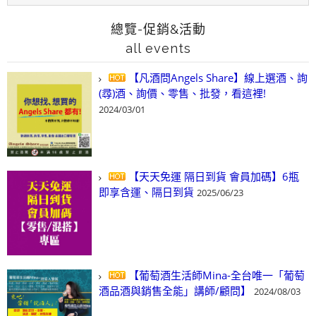
總覽-促銷&活動
all events
【凡酒問Angels Share】線上選酒、詢
(尋)酒、詢價、零售、批發，看這裡!
2024/03/01
【天天免運 隔日到貨 會員加碼】6瓶
即享含運、隔日到貨
2025/06/23
【葡萄酒生活師Mina-全台唯一「葡萄
酒品酒與銷售全能」講師/顧問】
2024/08/03