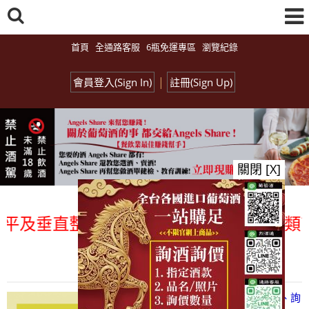
首頁
全通路客服
6瓶免運專區
瀏覽紀錄
|
會員登入(Sign In)
註冊(Sign Up)
關閉 [X]
及垂直整合、一次購足」各國進口酒類商品 
總覽-促銷&活動
all events
【凡酒問Angels Share】線上選酒、詢