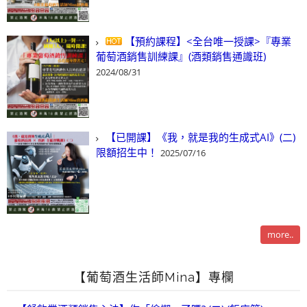
【預約課程】<全台唯一授課>『專業
葡萄酒銷售訓練課』(酒類銷售通識班)
2024/08/31
【已開課】《我，就是我的生成式AI》(二)
限額招生中！
2025/07/16
more..
【葡萄酒生活師Mina】專欄