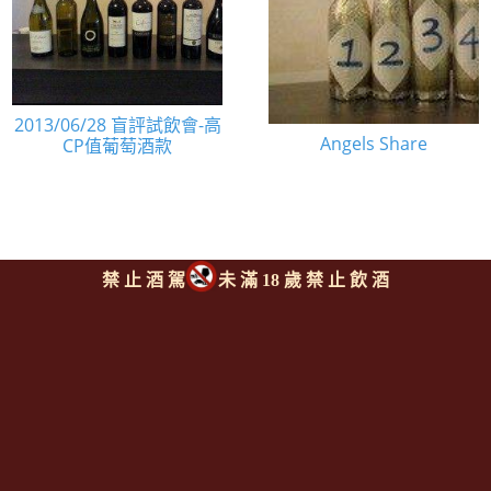
2013/06/28 盲評試飲會-高
Angels Share
CP值葡萄酒款
禁 止 酒 駕
未 滿 18 歲 禁 止 飲 酒
Since 2008
<全台唯一「水平及垂直整合、一次購足」各國進口酒類商品 專