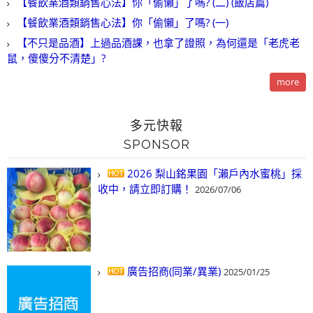
【餐飲業酒類銷售心法】你「偷懶」了嗎? (二) (飯店篇)
【餐飲業酒類銷售心法】你「偷懶」了嗎? (一)
【不只是品酒】上過品酒課，也拿了證照，為何還是「老虎老
鼠，傻傻分不清楚」?
more
多元快報
SPONSOR
2026 梨山銘果園「瀨戶內水蜜桃」採
收中，請立即訂購！
2026/07/06
廣告招商(同業/異業)
2025/01/25