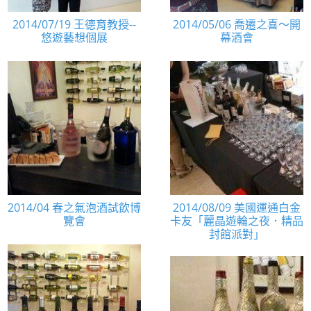
2014/07/19 王德育教授--
2014/05/06 喬遷之喜～開
悠遊藝想個展
幕酒會
2014/04 春之氣泡酒試飲博
2014/08/09 美國運通白金
覽會
卡友「麗晶遊輪之夜．精品
封館派對」