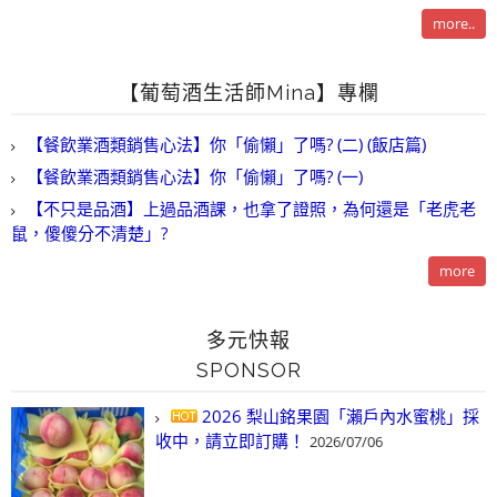
more..
【葡萄酒生活師Mina】專欄
【餐飲業酒類銷售心法】你「偷懶」了嗎? (二) (飯店篇)
【餐飲業酒類銷售心法】你「偷懶」了嗎? (一)
【不只是品酒】上過品酒課，也拿了證照，為何還是「老虎老
鼠，傻傻分不清楚」?
more
多元快報
SPONSOR
2026 梨山銘果園「瀨戶內水蜜桃」採
收中，請立即訂購！
2026/07/06