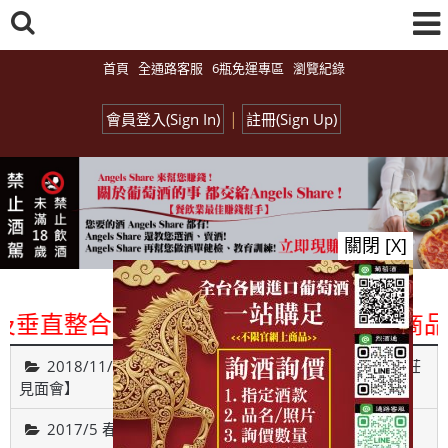
首頁
全通路客服
6瓶免運專區
瀏覽紀錄
|
會員登入(Sign In)
註冊(Sign Up)
關閉 [X]
直整合、一次購足」各國進口酒類商品 專業
2018/11/26【Monday Red 之 遇見葡萄牙古城貴族酒莊
見面會】
2017/5 春之氣泡酒試飲博覽會