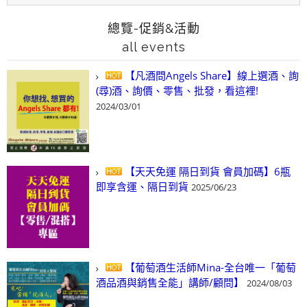
總覽-促銷&活動
all events
【凡酒問Angels Share】線上選酒、詢
(尋)酒、詢價、零售、批發，看這裡!
2024/03/01
【天天免運 隔日到貨 會員加碼】6瓶
即享含運、隔日到貨
2025/06/23
【葡萄酒生活師Mina-全台唯一「葡萄
酒品酒與銷售全能」講師/顧問】
2024/08/03