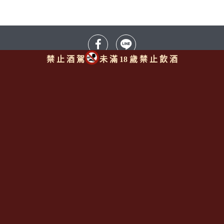
禁 止 酒 駕
未 滿 18 歲 禁 止 飲 酒
Since 2008
<全台唯一「水平及垂直整合、一次購足」各國進口酒類商品 專
業詢(尋)酒詢價零售批發授課
全通路供應
平台>
聯繫客服
https://reurl.cc/M3X1Km
email:
aswineoutlet@gmail.com 服務專線: 0925986388 (AM
11:00~PM 17:00)
線上註冊成為
[一般會員] / [通路會
員]
http://www.angelsshare.com.tw/member_join.php