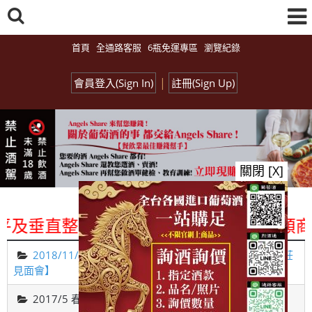
首頁
全通路客服
6瓶免運專區
瀏覽紀錄
|
會員登入(Sign In)
註冊(Sign Up)
關閉 [X]
及垂直整合、一次購足」各國進口酒類商品 
2018/11/26【Monday Red 之 遇見葡萄牙古城貴族酒莊
見面會】
2017/5 春之氣泡酒試飲博覽會