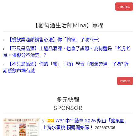
more..
【葡萄酒生活師Mina】專欄
【餐飲業酒類銷售心法】你「偷懶」了嗎? (一)
【不只是品酒】上過品酒課，也拿了證照，為何還是「老虎老
鼠，傻傻分不清楚」?
【不只是品酒】你的「餐」「酒」學習「觸類旁通」了嗎? 近
期餐飲市場有感
more
多元快報
SPONSOR
7/31中午結單-2026 梨山「銘果園」
上海水蜜桃 預購開始囉！
2026/07/06