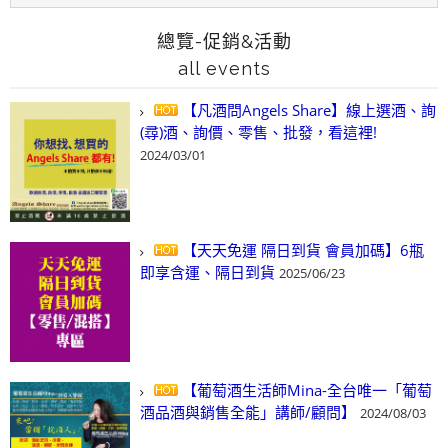
總覽-促銷&活動
all events
【凡酒問Angels Share】線上選酒、詢
(尋)酒、詢價、零售、批發，看這裡!
2024/03/01
【天天免運 隔日到貨 會員加碼】6瓶
即享含運、隔日到貨
2025/06/23
【葡萄酒生活師Mina-全台唯一「葡萄
酒品酒與銷售全能」講師/顧問】
2024/08/03