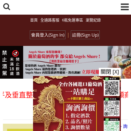
首頁
全通路客服
6瓶免運專區
瀏覽紀錄
|
會員登入(Sign In)
註冊(Sign Up)
關閉 [X]
及垂直整合、一次購足」各國進口酒類商品 
總覽-促銷&活動
all events
【凡酒問Angels Share】線上選酒、詢