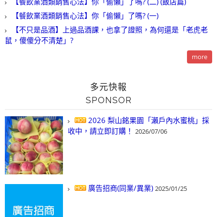
【餐飲業酒類銷售心法】你「偷懶」了嗎? (二) (飯店篇)
【餐飲業酒類銷售心法】你「偷懶」了嗎? (一)
【不只是品酒】上過品酒課，也拿了證照，為何還是「老虎老
鼠，傻傻分不清楚」?
more
多元快報
SPONSOR
2026 梨山銘果園「瀨戶內水蜜桃」採
收中，請立即訂購！
2026/07/06
廣告招商(同業/異業)
2025/01/25