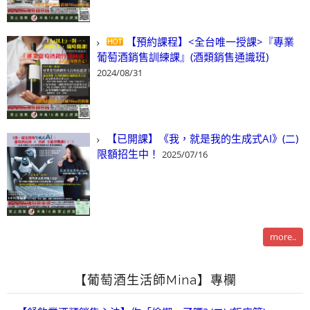
【預約課程】<全台唯一授課>『專業
葡萄酒銷售訓練課』(酒類銷售通識班)
2024/08/31
【已開課】《我，就是我的生成式AI》(二)
限額招生中！
2025/07/16
more..
【葡萄酒生活師Mina】專欄