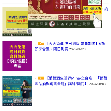
【凡酒問Angels Share】線上選酒、詢
(尋)酒、詢價、零售、批發，看這裡!
2024/03/01
【天天免運 隔日到貨 會員加碼】6瓶
即享含運、隔日到貨
2025/06/23
【葡萄酒生活師Mina-全台唯一「葡萄
酒品酒與銷售全能」講師/顧問】
2024/08/03