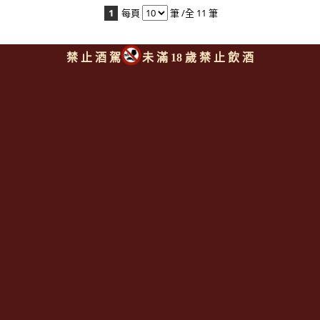
1
每頁
筆 /全 11 筆
禁 止 酒 駕
未 滿 18 歲 禁 止 飲 酒
Since 2008
<全台唯一「水平及垂直整合、一次購足」各國進口酒類商品 專
業詢(尋)酒詢價零售批發授課
全通路供應
平台>
聯繫客服
https://reurl.cc/M3X1Km
email:
aswineoutlet@gmail.com 服務專線: 0925986388 (AM
11:00~PM 17:00)
線上註冊成為
[一般會員] / [通路會
員]
http://www.angelsshare.com.tw/member_join.php