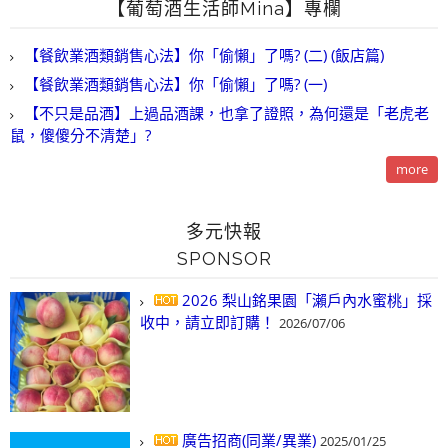
【葡萄酒生活師Mina】專欄
【餐飲業酒類銷售心法】你「偷懶」了嗎? (二) (飯店篇)
【餐飲業酒類銷售心法】你「偷懶」了嗎? (一)
【不只是品酒】上過品酒課，也拿了證照，為何還是「老虎老
鼠，傻傻分不清楚」?
more
多元快報
SPONSOR
2026 梨山銘果園「瀨戶內水蜜桃」採
收中，請立即訂購！
2026/07/06
廣告招商(同業/異業)
2025/01/25