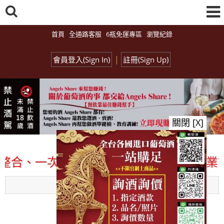
首頁
全通路客服
6瓶免運專區
瀏覽紀錄
|
會員登入(Sign In)
註冊(Sign Up)
關閉 [X]
合、一次購足」各國進口酒類商品 專業詢(
Menu
總覽-促銷&活動
all events