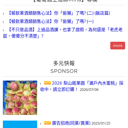
【餐飲業酒類銷售心法】你「偷懶」了嗎? (二) (飯店篇)
【餐飲業酒類銷售心法】你「偷懶」了嗎? (一)
【不只是品酒】上過品酒課，也拿了證照，為何還是「老虎老
鼠，傻傻分不清楚」?
more
多元快報
SPONSOR
2026 梨山銘果園「瀨戶內水蜜桃」採
收中，請立即訂購！
2026/07/06
廣告招商(同業/異業)
2025/01/25