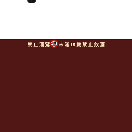
禁 止 酒 駕
未 滿 18 歲 禁 止 飲 酒
法布荷酒莊 龍達古堡中級酒
莊紅酒 375ml
FABRE Chateau Landat
Cru Bourgeois 375ml
上一則
|
回上頁
|
下一則