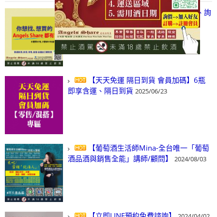
【凡酒問Angels Share】線上選酒、詢
(尋)酒、詢價、零售、批發，看這裡!
2024/03/01
【天天免運 隔日到貨 會員加碼】6瓶
即享含運、隔日到貨
2025/06/23
【葡萄酒生活師Mina-全台唯一「葡萄
酒品酒與銷售全能」講師/顧問】
2024/08/03
【立即LINE預約免費諮詢】
2024/04/02