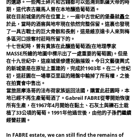
的遺跡。一些陶土碎片和古錢都可以追溯到凱薩大帝的時
期，這代表古羅馬人曾在本地釀造葡萄酒。
就在目前城堡的所在位置上，一座中古世紀的堡壘就矗立
於此，當時的酒窖與地牢現在依然完整保留。這裏也發現
了一具古戰士的巨大骨骸和長劍，這是維京達卡人來到梅
多區河口掠奪村莊時所留下的。
十七世紀時，曾有貴族在此釀造葡萄酒(在地理學家
MASSE所繪的地圖中標示出了一處重要的葡萄園)。但是
在十九世紀中，這座城堡慘遭祝融摧毀。今日文藝復興式
的新城堡是在原址上重建的，完成於1903年。在二十世紀
初，這莊園在一場畢亞里茲的賭盤中輸掉了所有權，之後
在拍賣會中售出。
當旅居摩洛哥的法布荷家族返回法國，購置此莊園時，本
地已經不再生產葡萄酒了。Gabreil FABRE從零開始恢復
所有生產，在1967年4月開始在黏土、石灰土與礫石土栽
植了33公頃的葡萄。1991年他過世後，由他的子孫們繼續
經營莊園。
In FABRE estate, we can still find the remains of