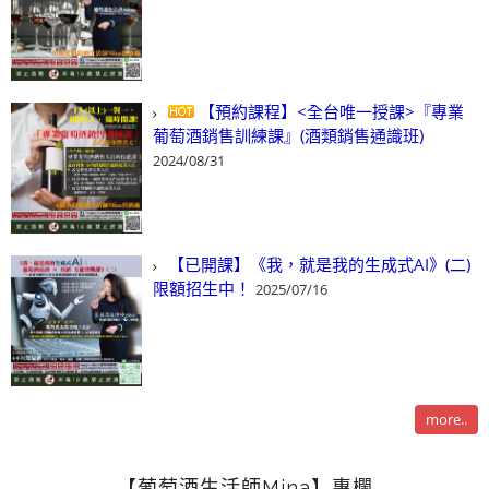
【預約課程】<全台唯一授課>『專業
葡萄酒銷售訓練課』(酒類銷售通識班)
2024/08/31
【已開課】《我，就是我的生成式AI》(二)
限額招生中！
2025/07/16
more..
【葡萄酒生活師Mina】專欄