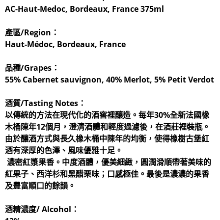
AC-Haut-Medoc, Bordeaux, France 375ml
產區/Region：
Haut-Médoc, Bordeaux, France
品種/Grapes：
55% Cabernet sauvignon, 40% Merlot, 5% Petit Verdot
酒質/Tasting Notes：
以傳統的方法在現代化的酒窖裡釀造。每年30%全新法國橡
木桶陳年12個月，澄清酒體和輕度過濾後，在酒莊裡裝瓶。
由於釀酒方式與長久橡木桶中陳年的均衡，使得橡樹古堡紅
酒有深厚的色澤、風味優雅十足。
濃密紅漿果香。中度酒體，優美細緻，圓潤滑順帶著美味的
紅果子、西洋杉和黑醋栗味；口感極佳。最後是濃濃的果香
及豐富順口的餘韻。
酒精濃度/ Alcohol：