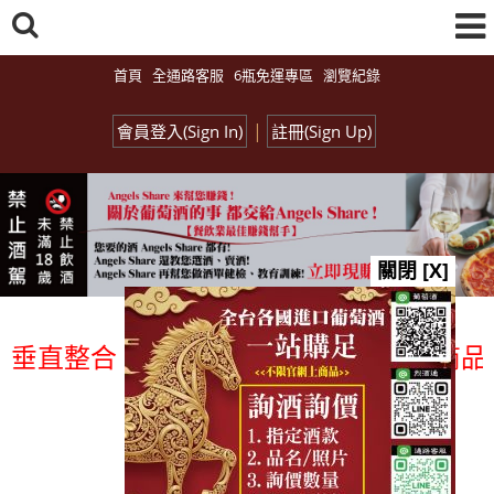
首頁
全通路客服
6瓶免運專區
瀏覽紀錄
|
會員登入(Sign In)
註冊(Sign Up)
關閉 [X]
直整合、一次購足」各國進口酒類商品 專業
總覽-促銷&活動
all events